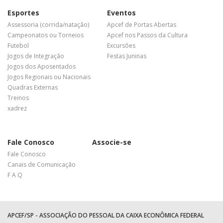
Esportes
Eventos
Assessoria (corrida/natação)
Apcef de Portas Abertas
Campeonatos ou Torneios
Apcef nos Passos da Cultura
Futebol
Excursões
Jogos de Integração
Festas Juninas
Jogos dos Aposentados
Jogos Regionais ou Nacionais
Quadras Externas
Treinos
xadrez
Fale Conosco
Associe-se
Fale Conosco
Canais de Comunicação
F A Q
APCEF/SP - ASSOCIAÇÃO DO PESSOAL DA CAIXA ECONÔMICA FEDERAL