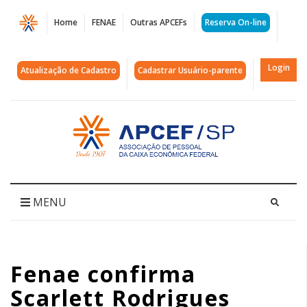
Página
Home
FENAE
Outras APCEFs
Reserva On-line
Fenae
confirma
Login
Atualização de Cadastro
Cadastrar Usuário-parente
Scarlett
Rodrigues
Acessar
página
como
inicial
palestrante
do
MENU
#ProntoFalei
2026
Fenae confirma
|
Scarlett Rodrigues
APCEF/SP