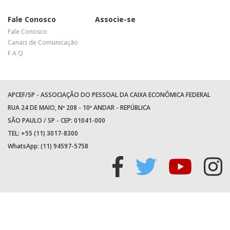
Fale Conosco
Associe-se
Fale Conosco
Canais de Comunicação
F A Q
APCEF/SP - ASSOCIAÇÃO DO PESSOAL DA CAIXA ECONÔMICA FEDERAL
RUA 24 DE MAIO, Nº 208 - 10º ANDAR - REPÚBLICA
SÃO PAULO / SP - CEP: 01041-000
TEL: +55 (11) 3017-8300
WhatsApp:
(11) 94597-5758
Acessar
Acessar
Acess
Ac
facebook
twitter
youtu
in