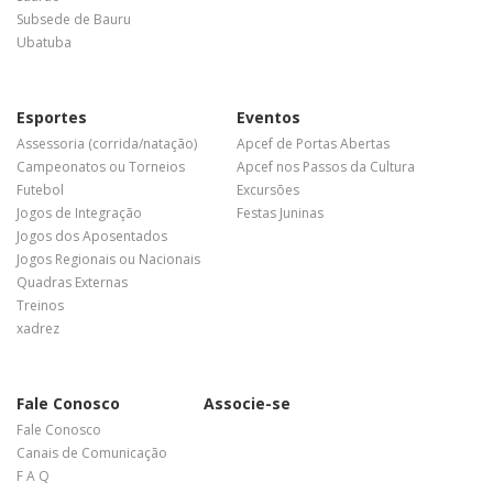
Subsede de Bauru
Ubatuba
Esportes
Eventos
Assessoria (corrida/natação)
Apcef de Portas Abertas
Campeonatos ou Torneios
Apcef nos Passos da Cultura
Futebol
Excursões
Jogos de Integração
Festas Juninas
Jogos dos Aposentados
Jogos Regionais ou Nacionais
Quadras Externas
Treinos
xadrez
Fale Conosco
Associe-se
Fale Conosco
Canais de Comunicação
F A Q