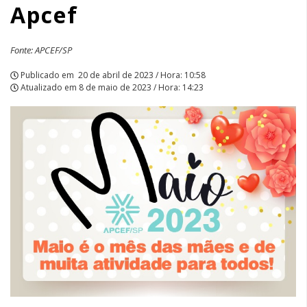
Apcef
Apcef
|
Fonte: APCEF/SP
APCEF/SP
Publicado em
20 de abril de 2023 / Hora: 10:58
Atualizado em
8 de maio de 2023 / Hora: 14:23