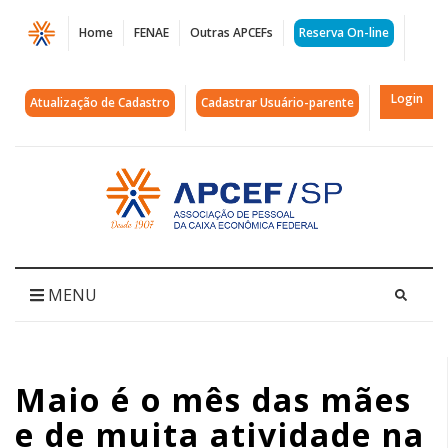
Página
Home
FENAE
Outras APCEFs
Reserva On-line
Maio
é
Login
Atualização de Cadastro
Cadastrar Usuário-parente
o
mês
Acessar
página
das
inicial
mães
e
MENU
de
muita
Maio é o mês das mães
atividade
e de muita atividade na
na