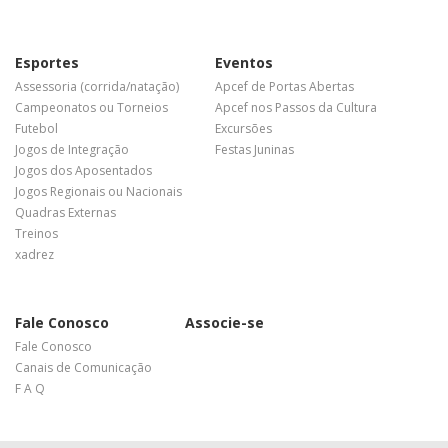
Esportes
Eventos
Assessoria (corrida/natação)
Apcef de Portas Abertas
Campeonatos ou Torneios
Apcef nos Passos da Cultura
Futebol
Excursões
Jogos de Integração
Festas Juninas
Jogos dos Aposentados
Jogos Regionais ou Nacionais
Quadras Externas
Treinos
xadrez
Fale Conosco
Associe-se
Fale Conosco
Canais de Comunicação
F A Q