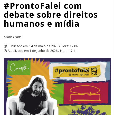
#ProntoFalei com
e
debate sobre direitos
mídia
humanos e mídia
|
APCEF/SP
Fonte: Fenae
Publicado em
14 de maio de 2026 / Hora: 17:06
Atualizado em
1 de junho de 2026 / Hora: 17:11