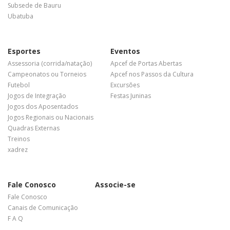
Subsede de Bauru
Ubatuba
Esportes
Eventos
Assessoria (corrida/natação)
Apcef de Portas Abertas
Campeonatos ou Torneios
Apcef nos Passos da Cultura
Futebol
Excursões
Jogos de Integração
Festas Juninas
Jogos dos Aposentados
Jogos Regionais ou Nacionais
Quadras Externas
Treinos
xadrez
Fale Conosco
Associe-se
Fale Conosco
Canais de Comunicação
F A Q