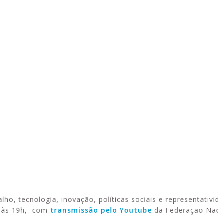
Alerta: golpi
Aproveite a parceria da Apcef
WhatsApp e e
com o Sesi e invista em saúde
enviar falsa
e momentos de lazer!
sobre process
o, tecnologia, inovação, políticas sociais e representativ
a às 19h, com
transmissão pelo Youtube
da Federação Nac