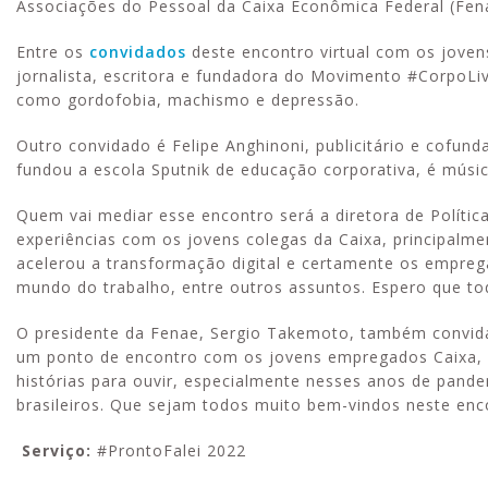
Associações do Pessoal da Caixa Econômica Federal (Fena
Entre os
convidados
deste encontro virtual com os jovens
jornalista, escritora e fundadora do Movimento #CorpoLi
como gordofobia, machismo e depressão.
Outro convidado é Felipe Anghinoni, publicitário e cofund
fundou a escola Sputnik de educação corporativa, é músico
Quem vai mediar esse encontro será a diretora de Polític
experiências com os jovens colegas da Caixa, principa
acelerou a transformação digital e certamente os empreg
mundo do trabalho, entre outros assuntos. Espero que tod
O presidente da Fenae, Sergio Takemoto, também convid
um ponto de encontro com os jovens empregados Caixa, 
histórias para ouvir, especialmente nesses anos de pande
brasileiros. Que sejam todos muito bem-vindos neste en
Serviço:
#ProntoFalei 2022