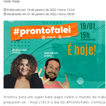
Fonte: Fenae
empregados
Publicado em
19 de janeiro de 2022 / Hora: 13:24
Atualizado em
21 de janeiro de 2022 / Hora: 09:30
Caixa
|
APCEF/SP
Prontos para um super bate-papo sobre o mundo do trabalh
preparem-se – hoje (19) é o dia do #ProntoFalei. Começ