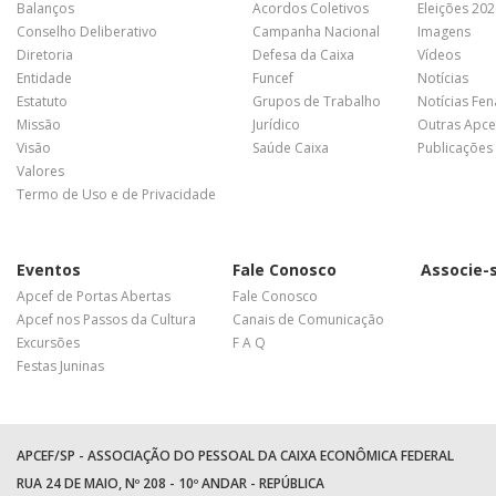
Balanços
Acordos Coletivos
Eleições 20
Conselho Deliberativo
Campanha Nacional
Imagens
Diretoria
Defesa da Caixa
Vídeos
Entidade
Funcef
Notícias
Estatuto
Grupos de Trabalho
Notícias Fe
Missão
Jurídico
Outras Apce
Visão
Saúde Caixa
Publicações
Valores
Termo de Uso e de Privacidade
Eventos
Fale Conosco
Associe-
Apcef de Portas Abertas
Fale Conosco
Apcef nos Passos da Cultura
Canais de Comunicação
Excursões
F A Q
Festas Juninas
APCEF/SP - ASSOCIAÇÃO DO PESSOAL DA CAIXA ECONÔMICA FEDERAL
RUA 24 DE MAIO, Nº 208 - 10º ANDAR - REPÚBLICA