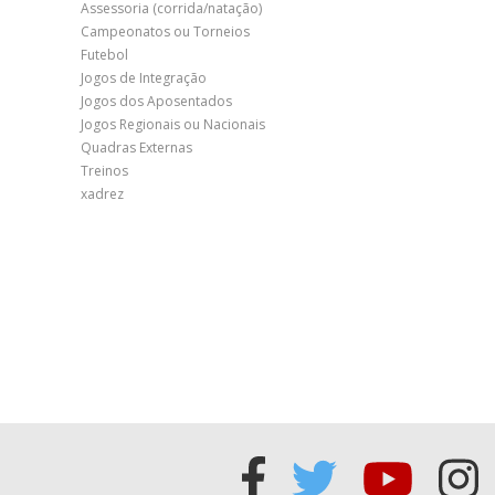
Assessoria (corrida/natação)
Campeonatos ou Torneios
Futebol
Jogos de Integração
Jogos dos Aposentados
Jogos Regionais ou Nacionais
Quadras Externas
Treinos
xadrez
Acessar
Acessar
Acess
Ac