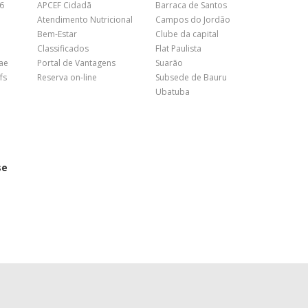
26
APCEF Cidadã
Barraca de Santos
Atendimento Nutricional
Campos do Jordão
Bem-Estar
Clube da capital
Classificados
Flat Paulista
nae
Portal de Vantagens
Suarão
fs
Reserva on-line
Subsede de Bauru
Ubatuba
se