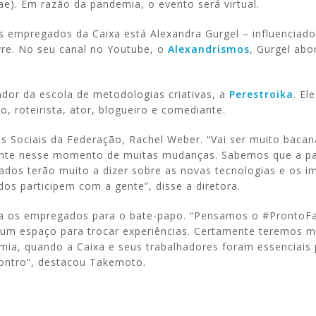
e). Em razão da pandemia, o evento será virtual.
 empregados da Caixa está Alexandra Gurgel – influenciador
vre. No seu canal no Youtube, o
Alexandrismos
, Gurgel ab
ador da escola de metodologias criativas, a
Perestroika
. E
, roteirista, ator, blogueiro e comediante.
as Sociais da Federação, Rachel Weber. “Vai ser muito bacan
lmente nesse momento de muitas mudanças. Sabemos que a 
ados terão muito a dizer sobre as novas tecnologias e os i
os participem com a gente”, disse a diretora.
a os empregados para o bate-papo. “Pensamos o #ProntoFal
um espaço para trocar experiências. Certamente teremos m
mia, quando a Caixa e seus trabalhadores foram essenciais 
contro”, destacou Takemoto.