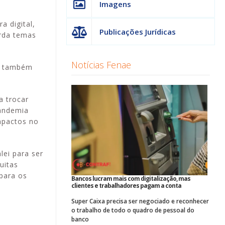
Imagens
a digital,
Publicações Jurídicas
orda temas
Notícias Fenae
le também
a trocar
pandemia
mpactos no
ei para ser
uitas
para os
Bancos lucram mais com digitalização, mas
clientes e trabalhadores pagam a conta
Super Caixa precisa ser negociado e reconhecer
o trabalho de todo o quadro de pessoal do
banco