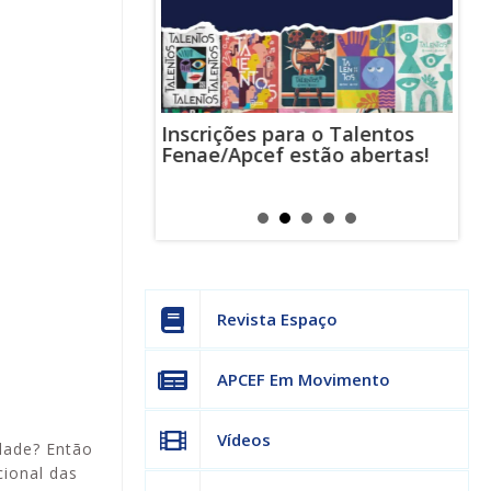
Inscrições para o Talentos
stas usam
Cha
Fenae/Apcef estão abertas!
-mail para
ind
s mensagens
man
os judiciais
can
Revista Espaço
APCEF Em Movimento
Vídeos
idade? Então
ional das