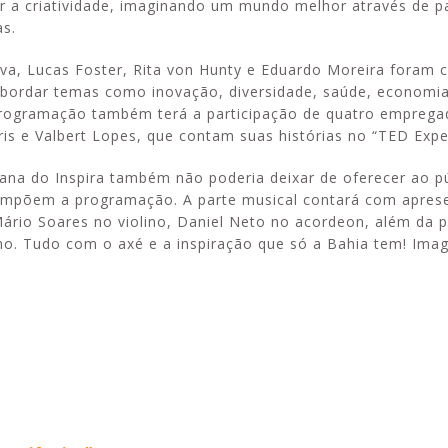
ar a criatividade, imaginando um mundo melhor através de pa
as.
lva, Lucas Foster, Rita von Hunty e Eduardo Moreira foram 
abordar temas como inovação, diversidade, saúde, economia 
programação também terá a participação de quatro emprega
is e Valbert Lopes, que contam suas histórias no “TED Expe
aiana do Inspira também não poderia deixar de oferecer ao 
e compõem a programação. A parte musical contará com apre
Mário Soares no violino, Daniel Neto no acordeon, além da 
no. Tudo com o axé e a inspiração que só a Bahia tem! Imag