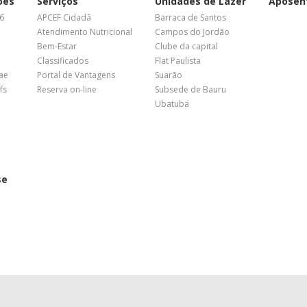
ões
Serviços
Unidades de Lazer
Aposen
26
APCEF Cidadã
Barraca de Santos
Atendimento Nutricional
Campos do Jordão
Bem-Estar
Clube da capital
Classificados
Flat Paulista
nae
Portal de Vantagens
Suarão
fs
Reserva on-line
Subsede de Bauru
Ubatuba
se