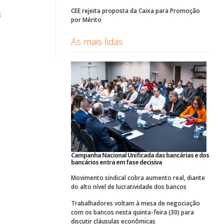
CEE rejeita proposta da Caixa para Promoção
s
por Mérito
As mais lidas
Campanha Nacional Unificada das bancárias e dos
bancários entra em fase decisiva
Movimento sindical cobra aumento real, diante
do alto nível de lucratividade dos bancos
Trabalhadores voltam à mesa de negociação
com os bancos nesta quinta-feira (30) para
discutir cláusulas econômicas