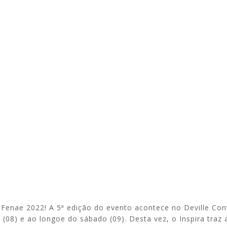
Alerta: golpi
Aproveite a parceria da Apcef
WhatsApp e e
com o Sesi e invista em saúde
enviar falsa
e momentos de lazer!
sobre process
 Fenae 2022! A 5ª edição do evento acontece no Deville Con
 (08) e ao longoe do sábado (09). Desta vez, o Inspira traz 