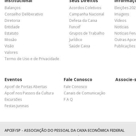
Institucional
Seus Direitos
Informaç
Balanços
Acordos Coletivos
Eleições 20
Conselho Deliberativo
Campanha Nacional
Imagens
Diretoria
Defesa da Caixa
Vídeos
Entidade
Funcef
Notícias
Estatuto
Grupos de Trabalho
Notícias Fe
Missão
Jurídico
Outras Apce
Visão
Saúde Caixa
Publicações
Valores
Termo de Uso e de Privacidade
Eventos
Fale Conosco
Associe-
Apcef de Portas Abertas
Fale Conosco
Apcef nos Passos da Cultura
Canais de Comunicação
Excursões
F A Q
Festas Juninas
APCEF/SP - ASSOCIAÇÃO DO PESSOAL DA CAIXA ECONÔMICA FEDERAL