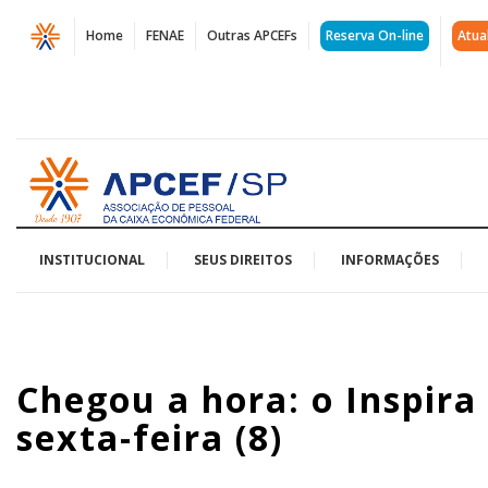
Página
Home
FENAE
Outras APCEFs
Reserva On-line
Atua
Chegou
a
hora:
Acessar
o
página
inicial
Inspira
Fenae
INSTITUCIONAL
SEUS DIREITOS
INFORMAÇÕES
2022
começa
Chegou a hora: o Inspir
nesta
sexta-feira (8)
sexta-
feira