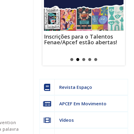
Inscrições para o Talentos
stas usam
Cha
Fenae/Apcef estão abertas!
-mail para
ind
s mensagens
man
os judiciais
can
Revista Espaço
APCEF Em Movimento
Vídeos
vention
a palavra