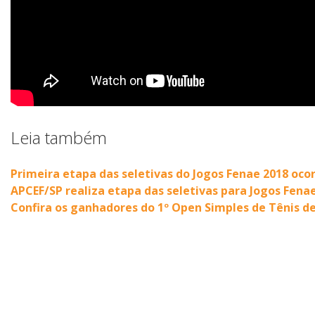
Leia também
Primeira etapa das seletivas do Jogos Fenae 2018 oco
APCEF/SP realiza etapa das seletivas para Jogos Fena
Confira os ganhadores do 1º Open Simples de Tênis d