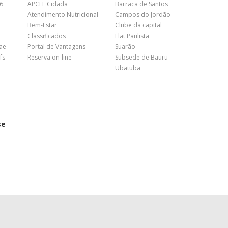
26
APCEF Cidadã
Barraca de Santos
Atendimento Nutricional
Campos do Jordão
Bem-Estar
Clube da capital
Classificados
Flat Paulista
nae
Portal de Vantagens
Suarão
fs
Reserva on-line
Subsede de Bauru
Ubatuba
se