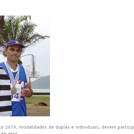
Alerta: golpi
Aproveite a parceria da Apcef
WhatsApp e e
com o Sesi e invista em saúde
enviar falsa
e momentos de lazer!
sobre process
 2019, modalidades de duplas e individuais, devem partici
de abril.