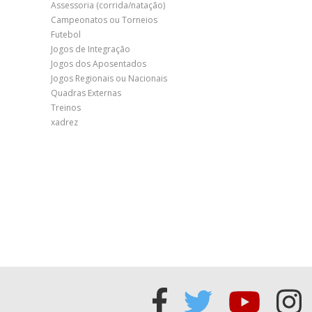
Assessoria (corrida/natação)
Campeonatos ou Torneios
Futebol
Jogos de Integração
Jogos dos Aposentados
Jogos Regionais ou Nacionais
Quadras Externas
Treinos
xadrez
Acessar
Acessar
Acess
Ac