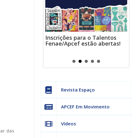
Inscrições para o Talentos
stas usam
Cha
Fenae/Apcef estão abertas!
-mail para
ind
s mensagens
man
os judiciais
can
Revista Espaço
APCEF Em Movimento
Vídeos
par das