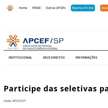
Página
Home
FENAE
Outras APCEFs
Reserva On-line
Atua
Participe
das
seletivas
Acessar
para
página
inicial
os
Jogos
INSTITUCIONAL
SEUS DIREITOS
INFORMAÇÕES
do
Sudeste
Participe das seletivas p
2019
|
Fonte: APCEF/SP
APCEF/SP