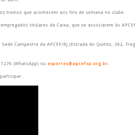
nos treinos que acontecem aos fins de semana no clube.
empregados titulares da Caixa, que se associarem às APCEF
na Sede Campestre da APCEF/RJ (Estrada do Quitite, 362, Fre
34-1276 (WhatsApp) ou
esportes@apcefsp.org.br
.
articipar.