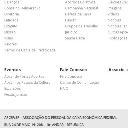
Balanços
Acordos Coletivos
Eleições 20
Conselho Deliberativo
Campanha Nacional
Imagens
Diretoria
Defesa da Caixa
Vídeos
Entidade
Funcef
Notícias
Estatuto
Grupos de Trabalho
Notícias Fe
Missão
Jurídico
Outras Apce
Visão
Saúde Caixa
Publicações
Valores
Termo de Uso e de Privacidade
Eventos
Fale Conosco
Associe-
Apcef de Portas Abertas
Fale Conosco
Apcef nos Passos da Cultura
Canais de Comunicação
Excursões
F A Q
Festas Juninas
APCEF/SP - ASSOCIAÇÃO DO PESSOAL DA CAIXA ECONÔMICA FEDERAL
RUA 24 DE MAIO, Nº 208 - 10º ANDAR - REPÚBLICA