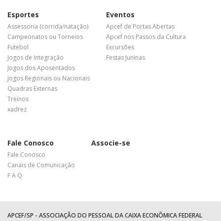
Esportes
Eventos
Assessoria (corrida/natação)
Apcef de Portas Abertas
Campeonatos ou Torneios
Apcef nos Passos da Cultura
Futebol
Excursões
Jogos de Integração
Festas Juninas
Jogos dos Aposentados
Jogos Regionais ou Nacionais
Quadras Externas
Treinos
xadrez
Fale Conosco
Associe-se
Fale Conosco
Canais de Comunicação
F A Q
APCEF/SP - ASSOCIAÇÃO DO PESSOAL DA CAIXA ECONÔMICA FEDERAL