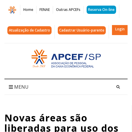
Página
Home
FENAE
Outras APCEFs
Reserva On-line
Novas
áreas
Login
Atualização de Cadastro
Cadastrar Usuário-parente
são
liberadas
Acessar
página
para
inicial
uso
dos
MENU
associados
no
Novas áreas são
clube
liberadas para uso dos
da