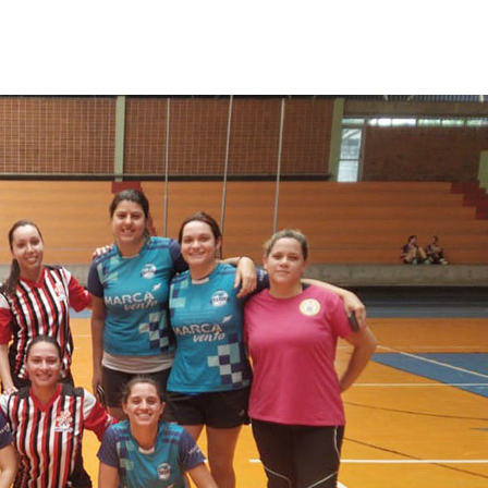
Alerta: golpi
Aproveite a parceria da Apcef
WhatsApp e e
com o Sesi e invista em saúde
enviar falsa
e momentos de lazer!
sobre process