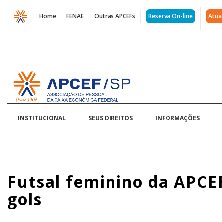
Página
Home
FENAE
Outras APCEFs
Reserva On-line
Atua
Futsal
feminino
da
Acessar
APCEF/SP
página
inicial
encerra
2019
INSTITUCIONAL
SEUS DIREITOS
INFORMAÇÕES
com
muitos
Futsal feminino da APCE
gols
gols
|
APCEF/SP