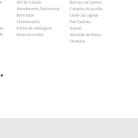
26
APCEF Cidadã
Barraca de Santos
Atendimento Nutricional
Campos do Jordão
Bem-Estar
Clube da capital
Classificados
Flat Paulista
nae
Portal de Vantagens
Suarão
fs
Reserva on-line
Subsede de Bauru
Ubatuba
se