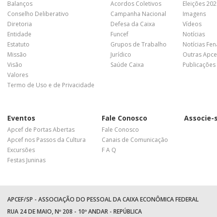
Balanços
Acordos Coletivos
Eleições 20
Conselho Deliberativo
Campanha Nacional
Imagens
Diretoria
Defesa da Caixa
Vídeos
Entidade
Funcef
Notícias
Estatuto
Grupos de Trabalho
Notícias Fe
Missão
Jurídico
Outras Apce
Visão
Saúde Caixa
Publicações
Valores
Termo de Uso e de Privacidade
Eventos
Fale Conosco
Associe-
Apcef de Portas Abertas
Fale Conosco
Apcef nos Passos da Cultura
Canais de Comunicação
Excursões
F A Q
Festas Juninas
APCEF/SP - ASSOCIAÇÃO DO PESSOAL DA CAIXA ECONÔMICA FEDERAL
RUA 24 DE MAIO, Nº 208 - 10º ANDAR - REPÚBLICA