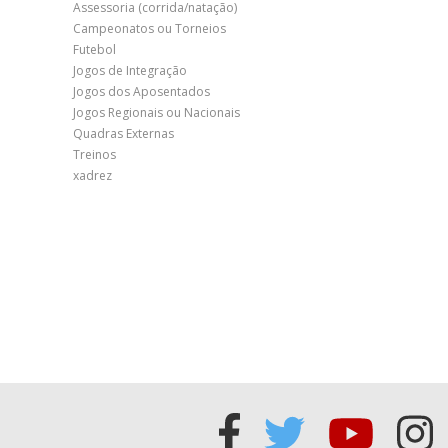
Assessoria (corrida/natação)
Campeonatos ou Torneios
Futebol
Jogos de Integração
Jogos dos Aposentados
Jogos Regionais ou Nacionais
Quadras Externas
Treinos
xadrez
Acessar
Acessar
Acess
Ac