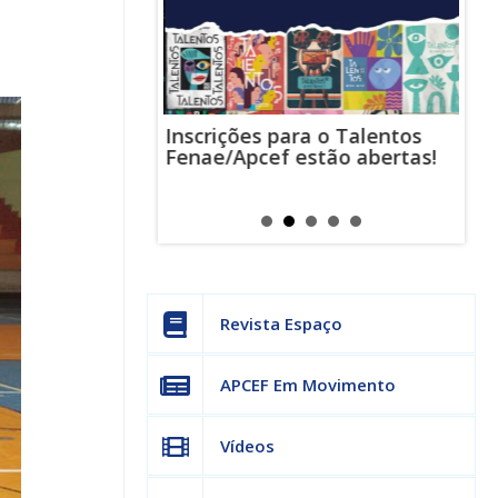
Inscrições para o Talentos
stas usam
Cha
Fenae/Apcef estão abertas!
-mail para
ind
s mensagens
man
os judiciais
can
Revista Espaço
APCEF Em Movimento
Vídeos