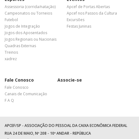
Assessoria (corrida/natação)
Apcef de Portas Abertas
Campeonatos ou Torneios
Apcef nos Passos da Cultura
Futebol
Excursões
Jogos de Integração
Festas Juninas
Jogos dos Aposentados
Jogos Regionais ou Nacionais
Quadras Externas
Treinos
xadrez
Fale Conosco
Associe-se
Fale Conosco
Canais de Comunicação
F A Q
APCEF/SP - ASSOCIAÇÃO DO PESSOAL DA CAIXA ECONÔMICA FEDERAL
RUA 24 DE MAIO, Nº 208 - 10º ANDAR - REPÚBLICA