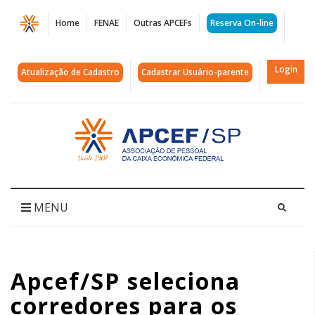
Página
Home
FENAE
Outras APCEFs
Reserva On-line
Apcef/SP
seleciona
Login
Atualização de Cadastro
Cadastrar Usuário-parente
corredores
para
Acessar
página
os
inicial
Jogos
Regionais
MENU
em
Campinas
Apcef/SP seleciona
|
corredores para os
APCEF/SP