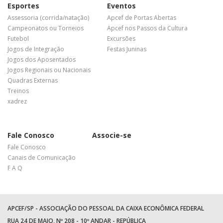
Esportes
Eventos
Assessoria (corrida/natação)
Apcef de Portas Abertas
Campeonatos ou Torneios
Apcef nos Passos da Cultura
Futebol
Excursões
Jogos de Integração
Festas Juninas
Jogos dos Aposentados
Jogos Regionais ou Nacionais
Quadras Externas
Treinos
xadrez
Fale Conosco
Associe-se
Fale Conosco
Canais de Comunicação
F A Q
APCEF/SP - ASSOCIAÇÃO DO PESSOAL DA CAIXA ECONÔMICA FEDERAL
RUA 24 DE MAIO, Nº 208 - 10º ANDAR - REPÚBLICA