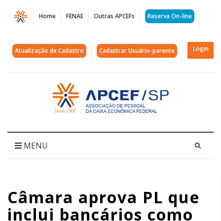
Página
Home
FENAE
Outras APCEFs
Reserva On-line
Câmara
aprova
Login
Atualização de Cadastro
Cadastrar Usuário-parente
PL
que
Acessar
página
inclui
inicial
bancários
como
MENU
prioritários
na
Câmara aprova PL que
vacinação
inclui bancários como
contra