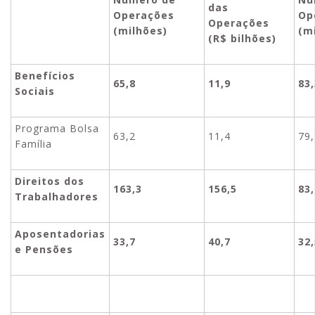
das
Operações
Op
Operações
(milhões)
(m
(R$ bilhões)
Benefícios
65,8
11,9
83,
Sociais
Programa Bolsa
63,2
11,4
79,
Família
Direitos dos
163,3
156,5
83,
Trabalhadores
Aposentadorias
33,7
40,7
32,
e Pensões