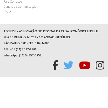
Fale Conosco
Canais de Comunicação
F A Q
APCEF/SP - ASSOCIAÇÃO DO PESSOAL DA CAIXA ECONÔMICA FEDERAL
RUA 24 DE MAIO, Nº 208 - 10º ANDAR - REPÚBLICA
SÃO PAULO / SP - CEP: 01041-000
TEL: +55 (11) 3017-8300
WhatsApp:
(11) 94597-5758
Acessar
Acessar
Acess
Ac
facebook
twitter
youtu
in