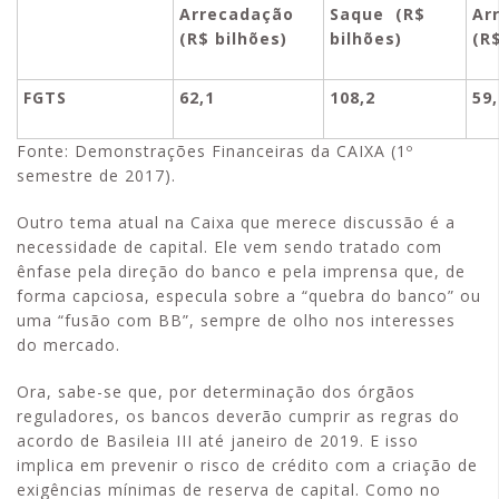
Arrecadação
Saque (R$
Ar
(R$ bilhões)
bilhões)
(R
FGTS
62,1
108,2
59,
Fonte: Demonstrações Financeiras da CAIXA (1º
semestre de 2017).
Outro tema atual na Caixa que merece discussão é a
necessidade de capital. Ele vem sendo tratado com
ênfase pela direção do banco e pela imprensa que, de
forma capciosa, especula sobre a “quebra do banco” ou
uma “fusão com BB”, sempre de olho nos interesses
do mercado.
Ora, sabe-se que, por determinação dos órgãos
reguladores, os bancos deverão cumprir as regras do
acordo de Basileia III até janeiro de 2019. E isso
implica em prevenir o risco de crédito com a criação de
exigências mínimas de reserva de capital. Como no