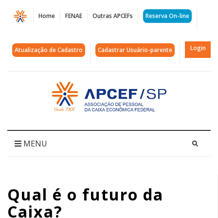
Página
Home
FENAE
Outras APCEFs
Reserva On-line
Qual
é
Login
Atualização de Cadastro
Cadastrar Usuário-parente
o
futuro
Acessar
página
da
inicial
Caixa?
|
MENU
APCEF/SP
Qual é o futuro da
Caixa?