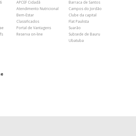
26
APCEF Cidadã
Barraca de Santos
Atendimento Nutricional
Campos do Jordão
Bem-Estar
Clube da capital
Classificados
Flat Paulista
nae
Portal de Vantagens
Suarão
fs
Reserva on-line
Subsede de Bauru
Ubatuba
se