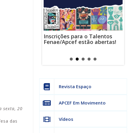
Inscrições para o Talentos
stas usam
Cha
Fenae/Apcef estão abertas!
-mail para
ind
s mensagens
man
os judiciais
can
Revista Espaço
APCEF Em Movimento
a sexta, 20
Vídeos
fesa das