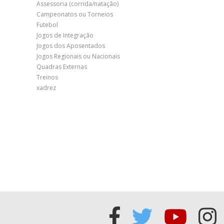
Assessoria (corrida/natação)
Campeonatos ou Torneios
Futebol
Jogos de Integração
Jogos dos Aposentados
Jogos Regionais ou Nacionais
Quadras Externas
Treinos
xadrez
Acessar
Acessar
Acess
Ac