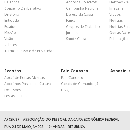
Balanços
Acordos Coletivos
Eleições 20
Conselho Deliberativo
Campanha Nacional
Imagens
Diretoria
Defesa da Caixa
Vídeos
Entidade
Funcef
Notícias
Estatuto
Grupos de Trabalho
Notícias Fe
Missão
Jurídico
Outras Apce
Visão
Saúde Caixa
Publicações
Valores
Termo de Uso e de Privacidade
Eventos
Fale Conosco
Associe-
Apcef de Portas Abertas
Fale Conosco
Apcef nos Passos da Cultura
Canais de Comunicação
Excursões
F A Q
Festas Juninas
APCEF/SP - ASSOCIAÇÃO DO PESSOAL DA CAIXA ECONÔMICA FEDERAL
RUA 24 DE MAIO, Nº 208 - 10º ANDAR - REPÚBLICA