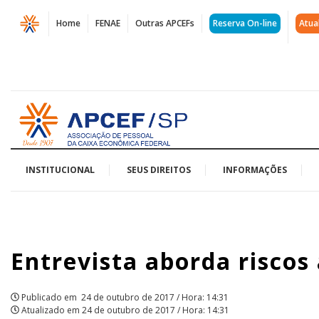
Página
Home
FENAE
Outras APCEFs
Reserva On-line
Atua
Entrevista
aborda
riscos
Acessar
à
página
inicial
Caixa
|
INSTITUCIONAL
SEUS DIREITOS
INFORMAÇÕES
APCEF/SP
Entrevista aborda riscos
Publicado em
24 de outubro de 2017 / Hora: 14:31
Atualizado em
24 de outubro de 2017 / Hora: 14:31