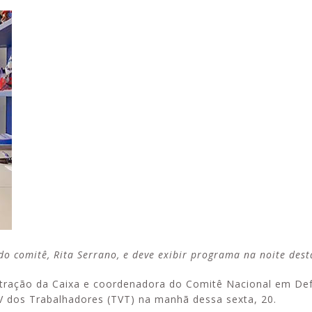
Alerta: golpi
Aproveite a parceria da Apcef
WhatsApp e e
com o Sesi e invista em saúde
enviar falsa
e momentos de lazer!
sobre process
o comitê, Rita Serrano, e deve exibir programa na noite dest
tração da Caixa e coordenadora do Comitê Nacional em De
TV dos Trabalhadores (TVT) na manhã dessa sexta, 20.