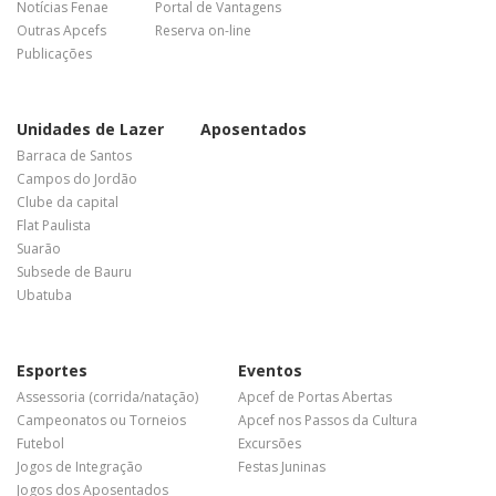
Notícias Fenae
Portal de Vantagens
Outras Apcefs
Reserva on-line
Publicações
Unidades de Lazer
Aposentados
Barraca de Santos
Campos do Jordão
Clube da capital
Flat Paulista
Suarão
Subsede de Bauru
Ubatuba
Esportes
Eventos
Assessoria (corrida/natação)
Apcef de Portas Abertas
Campeonatos ou Torneios
Apcef nos Passos da Cultura
Futebol
Excursões
Jogos de Integração
Festas Juninas
Jogos dos Aposentados