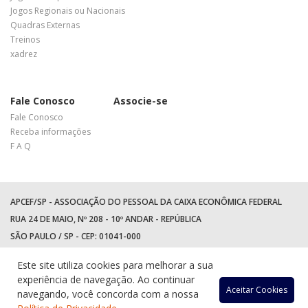
Jogos Regionais ou Nacionais
Quadras Externas
Treinos
xadrez
Fale Conosco
Associe-se
Fale Conosco
Receba informações
F A Q
APCEF/SP - ASSOCIAÇÃO DO PESSOAL DA CAIXA ECONÔMICA FEDERAL
RUA 24 DE MAIO, Nº 208 - 10º ANDAR - REPÚBLICA
SÃO PAULO / SP - CEP: 01041-000
TEL: +55 (11) 3017-8300
Este site utiliza cookies para melhorar a sua
WhatsApp:
(11) 94597-5758
experiência de navegação. Ao continuar
Acessar
Acessar
Acess
Ac
Aceitar Cookies
navegando, você concorda com a nossa