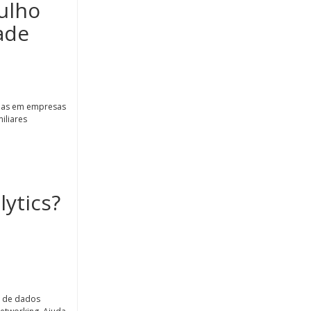
julho
ade
dias em empresas
iliares
ytics?
o de dados