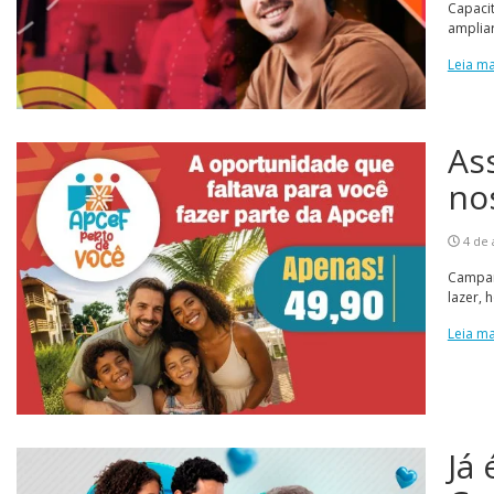
Capacit
ampliar
Leia ma
As
no
4 de 
Campan
lazer, 
Leia ma
Já