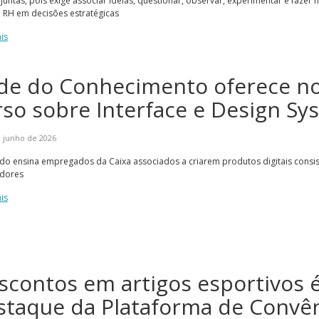
untas, pois exige associar ideias, questionar, observar, experimentar e fazer 
 RH em decisões estratégicas
is
de do Conhecimento oferece n
rso sobre Interface e Design Sy
 junho de 2026
o ensina empregados da Caixa associados a criarem produtos digitais consiste
adores
is
scontos em artigos esportivos 
staque da Plataforma de Convê