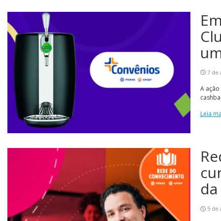
Em
Cl
um
7 de 
A ação
cashba
Leia ma
Re
cu
da
5 de 