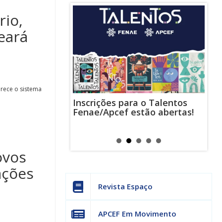
io,
eará
rece o sistema
Inscrições para o Talentos
stas usam
Cha
Fenae/Apcef estão abertas!
-mail para
ind
s mensagens
man
os judiciais
can
ovos
ações
Revista Espaço
APCEF Em Movimento