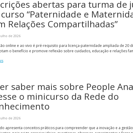
scrições abertas para turma de 
 curso “Paternidade e Maternid
m Relações Compartilhadas”
julho de 2026
o online e ao vivo é pré-requisito para licença-paternidade ampliada de 20 
tam o benefício e promove reflexão sobre cuidados, educação e relações fam
is
er saber mais sobre People Anal
esse o minicurso da Rede do
nhecimento
julho de 2026
do apresenta conceitos práticos para compreender que a inovação e a gestã