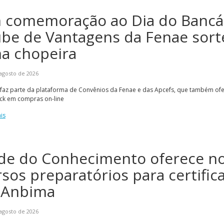
 comemoração ao Dia do Bancár
ube de Vantagens da Fenae sort
a chopeira
agosto de 2026
 faz parte da plataforma de Convênios da Fenae e das Apcefs, que também ofe
ck em compras on-line
Alerta: golpi
Aproveite a parceria da Apcef
WhatsApp e e
com o Sesi e invista em saúde
is
enviar falsa
e momentos de lazer!
sobre process
de do Conhecimento oferece n
rsos preparatórios para certific
 Anbima
agosto de 2026