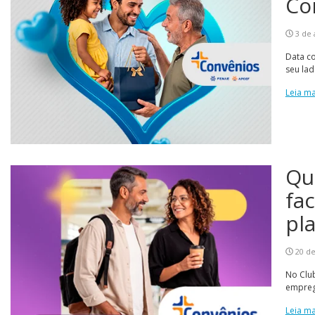
Co
3 de 
Data c
seu la
Leia ma
Qu
fa
pl
20 de
No Club
empreg
Leia ma