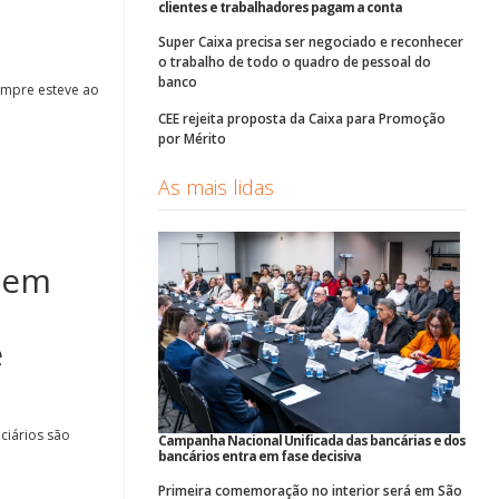
clientes e trabalhadores pagam a conta
Super Caixa precisa ser negociado e reconhecer
o trabalho de todo o quadro de pessoal do
banco
empre esteve ao
CEE rejeita proposta da Caixa para Promoção
por Mérito
As mais lidas
 em
e
ciários são
Campanha Nacional Unificada das bancárias e dos
bancários entra em fase decisiva
Primeira comemoração no interior será em São