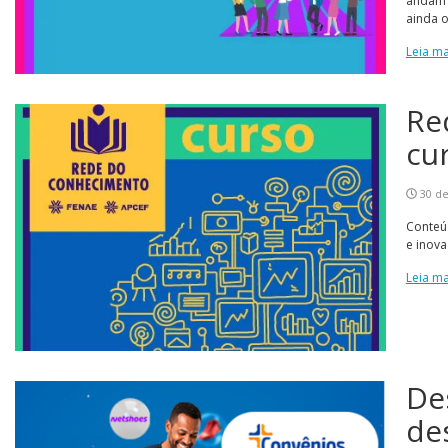
andam j
ainda o
Leia ma
Re
cu
30 de
Conteúd
e inov
Leia ma
De
de