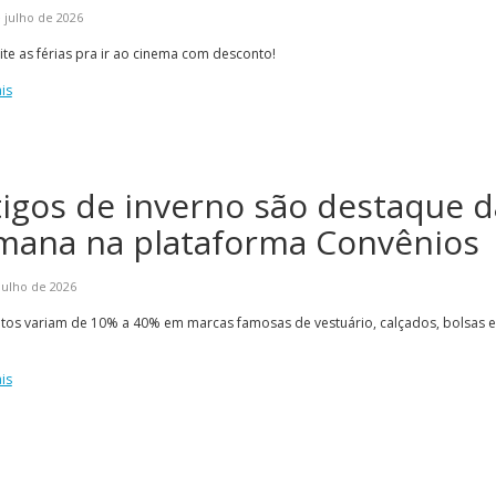
 julho de 2026
te as férias pra ir ao cinema com desconto!
is
tigos de inverno são destaque d
mana na plataforma Convênios
julho de 2026
tos variam de 10% a 40% em marcas famosas de vestuário, calçados, bolsas e
is