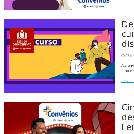
De
cu
di
13 de
Aprenda
ambient
Leia ma
Ci
de
Fe