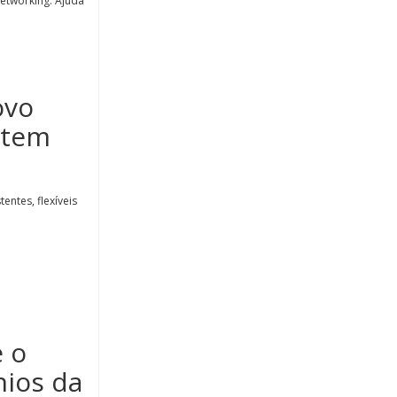
networking. Ajuda
ovo
stem
ntes, flexíveis
é o
nios da