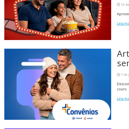
13 de
Aprovei
Leia ma
Ar
se
7 de 
Descon
couro
Leia ma