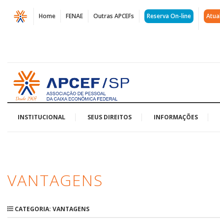
Página
Home
FENAE
Outras APCEFs
Reserva On-line
Atua
Promoções
-
APCEF-
Acessar
SP
página
inicial
|
Ofertas
INSTITUCIONAL
SEUS DIREITOS
INFORMAÇÕES
e
Benefícios
VANTAGENS
CATEGORIA: VANTAGENS