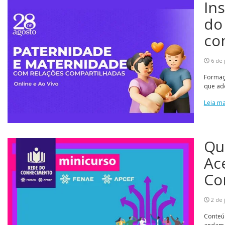
In
do
co
6 de 
Formaçã
que ado
Leia ma
Qu
Ac
Co
2 de 
Conteú