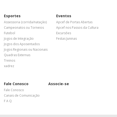
Esportes
Eventos
Assessoria (corrida/natação)
Apcef de Portas Abertas
Campeonatos ou Torneios
Apcef nos Passos da Cultura
Futebol
Excursões
Jogos de Integração
Festas Juninas
Jogos dos Aposentados
Jogos Regionais ou Nacionais
Quadras Externas
Treinos
xadrez
Fale Conosco
Associe-se
Fale Conosco
Canais de Comunicação
F A Q