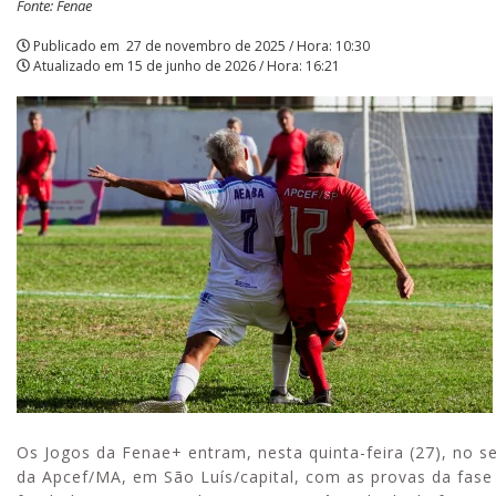
Fonte: Fenae
Publicado em
27 de novembro de 2025 / Hora: 10:30
Atualizado em
15 de junho de 2026 / Hora: 16:21
Inscrições para o Tale
erta: golpistas usam
Fenae/Apcef estão abe
atsApp e e-mail para
viar falsas mensagens
bre processos judiciais
Os Jogos da Fenae+ entram, nesta quinta-feira (27), no
da Apcef/MA, em São Luís/capital, com as provas da fase 