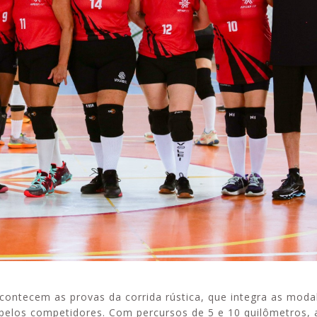
 acontecem as provas da corrida rústica, que integra as moda
pelos competidores. Com percursos de 5 e 10 quilômetros, 