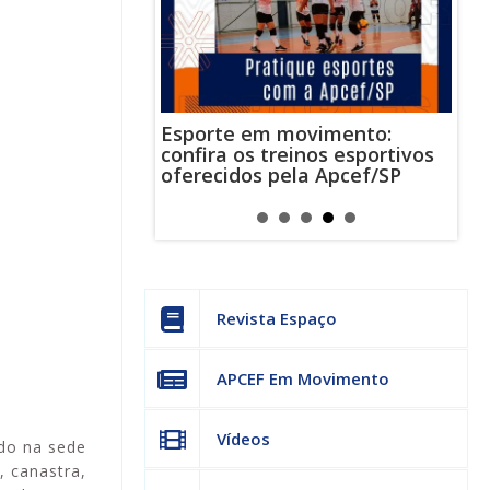
movimento:
Ale
Aproveite a parceria da Apcef
einos esportivos
Wha
com o Sesi e invista em saúde
ela Apcef/SP
env
e momentos de lazer!
sobr
Revista Espaço
APCEF Em Movimento
Vídeos
do na sede
, canastra,