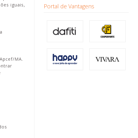
ões iguais,
Portal de Vantagens
va
 Apcef/MA.
ontrar
e
 dos