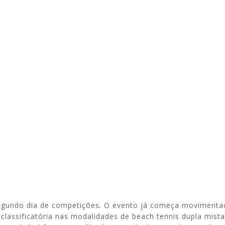
ntos
Chatbot da Apcef/SP ficará
Esporte em 
rtas!
indisponível para
confira os tr
manutenção; confira os
oferecidos p
canais de atendimento
 segundo dia de competições. O evento já começa movimenta
classificatória nas modalidades de beach tennis dupla mista