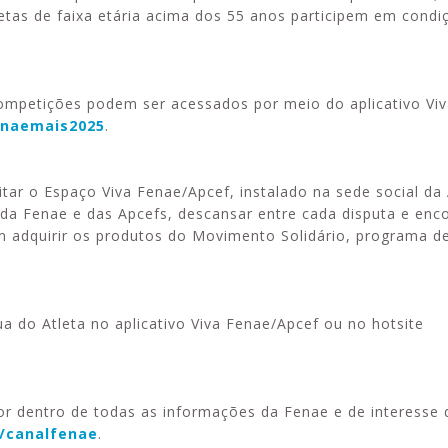
letas de faixa etária acima dos 55 anos participem em condiç
ompetições podem ser acessados por meio do aplicativo Vi
enaemais2025
.
itar o Espaço Viva Fenae/Apcef, instalado na sede social da
da Fenae e das Apcefs, descansar entre cada disputa e enc
m adquirir os produtos do Movimento Solidário, programa d
a do Atleta no aplicativo Viva Fenae/Apcef ou no hotsite
por dentro de todas as informações da Fenae e de interesse
r/canalfenae
.