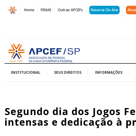
Página
Home
FENAE
Outras APCEFs
Reserva On-line
Atua
Segundo
Dia
dos
Acessar
Jogos
página
inicial
FENAE
Promete
INSTITUCIONAL
SEUS DIREITOS
INFORMAÇÕES
Disputas
Intensas
Segundo dia dos Jogos F
intensas e dedicação à p