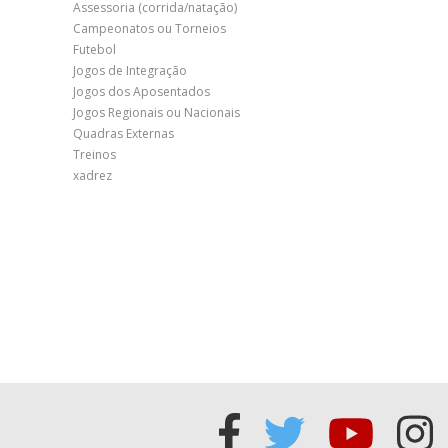
Assessoria (corrida/natação)
Campeonatos ou Torneios
Futebol
Jogos de Integração
Jogos dos Aposentados
Jogos Regionais ou Nacionais
Quadras Externas
Treinos
xadrez
Acessar
Acessar
Acess
Ac