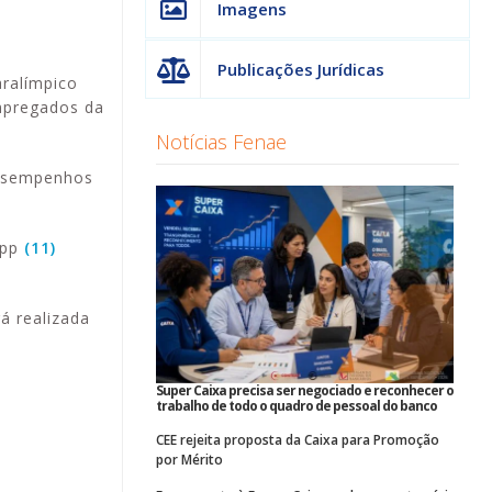
Imagens
Publicações Jurídicas
aralímpico
empregados da
Notícias Fenae
desempenhos
App
(11)
á realizada
Super Caixa precisa ser negociado e reconhecer o
trabalho de todo o quadro de pessoal do banco
CEE rejeita proposta da Caixa para Promoção
por Mérito