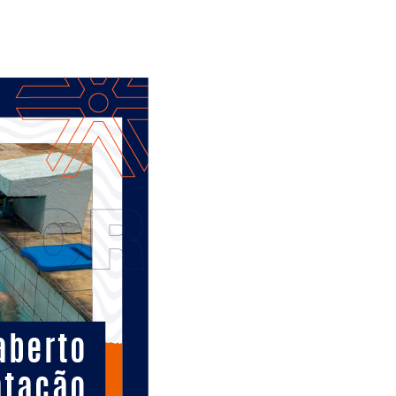
Alerta: golpi
Aproveite a parceria da Apcef
WhatsApp e e
com o Sesi e invista em saúde
enviar falsa
e momentos de lazer!
sobre process