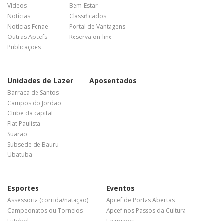
Vídeos
Bem-Estar
Notícias
Classificados
Notícias Fenae
Portal de Vantagens
Outras Apcefs
Reserva on-line
Publicações
Unidades de Lazer
Aposentados
Barraca de Santos
Campos do Jordão
Clube da capital
Flat Paulista
Suarão
Subsede de Bauru
Ubatuba
Esportes
Eventos
Assessoria (corrida/natação)
Apcef de Portas Abertas
Campeonatos ou Torneios
Apcef nos Passos da Cultura
Futebol
Excursões