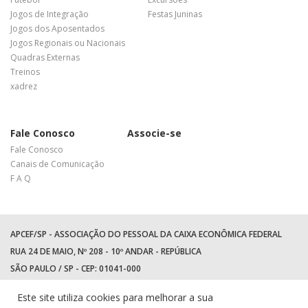
Jogos de Integração
Festas Juninas
Jogos dos Aposentados
Jogos Regionais ou Nacionais
Quadras Externas
Treinos
xadrez
Fale Conosco
Associe-se
Fale Conosco
Canais de Comunicação
F A Q
APCEF/SP - ASSOCIAÇÃO DO PESSOAL DA CAIXA ECONÔMICA FEDERAL
RUA 24 DE MAIO, Nº 208 - 10º ANDAR - REPÚBLICA
SÃO PAULO / SP - CEP: 01041-000
TEL: +55 (11) 3017-8300
Este site utiliza cookies para melhorar a sua
WhatsApp:
(11) 94597-5758