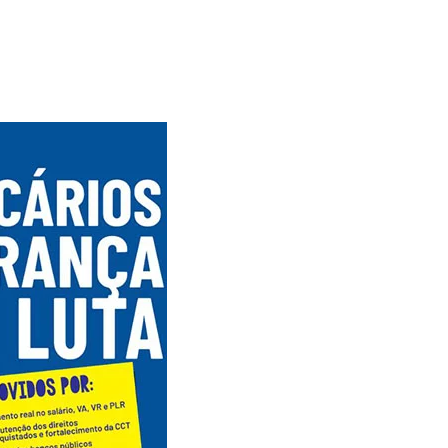
Alerta: golpi
Aproveite a parceria da Apcef
WhatsApp e e
com o Sesi e invista em saúde
enviar falsa
e momentos de lazer!
sobre process