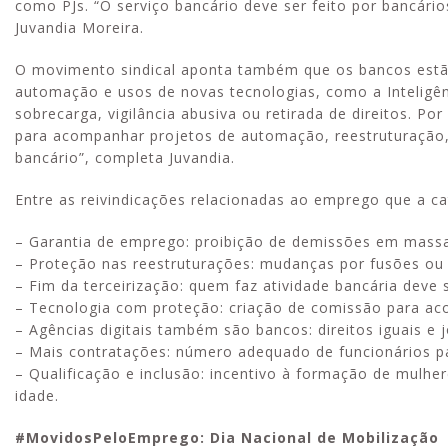
como PJs. “O serviço bancário deve ser feito por bancário
Juvandia Moreira.
O movimento sindical aponta também que os bancos estã
automação e usos de novas tecnologias, como a Inteligênc
sobrecarga, vigilância abusiva ou retirada de direitos. P
para acompanhar projetos de automação, reestruturação
bancário”, completa Juvandia.
Entre as reivindicações relacionadas ao emprego que a c
– Garantia de emprego: proibição de demissões em massa e
– Proteção nas reestruturações: mudanças por fusões ou
– Fim da terceirização: quem faz atividade bancária deve
– Tecnologia com proteção: criação de comissão para aco
– Agências digitais também são bancos: direitos iguais e 
– Mais contratações: número adequado de funcionários par
– Qualificação e inclusão: incentivo à formação de mulhe
idade.
#MovidosPeloEmprego: Dia Nacional de Mobilização