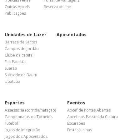
Notícias Fenae
Portal de Vantagens
Outras Apcefs
Reserva on-line
Publicações
Unidades de Lazer
Aposentados
Barraca de Santos
Campos do Jordão
Clube da capital
Flat Paulista
Suarão
Subsede de Bauru
Ubatuba
Esportes
Eventos
Assessoria (corrida/natação)
Apcef de Portas Abertas
Campeonatos ou Torneios
Apcef nos Passos da Cultura
Futebol
Excursões
Jogos de Integração
Festas Juninas
Jogos dos Aposentados