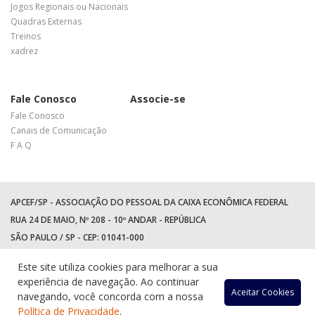
Jogos Regionais ou Nacionais
Quadras Externas
Treinos
xadrez
Fale Conosco
Associe-se
Fale Conosco
Canais de Comunicação
F A Q
APCEF/SP - ASSOCIAÇÃO DO PESSOAL DA CAIXA ECONÔMICA FEDERAL
RUA 24 DE MAIO, Nº 208 - 10º ANDAR - REPÚBLICA
SÃO PAULO / SP - CEP: 01041-000
TEL: +55 (11) 3017-8300
Este site utiliza cookies para melhorar a sua
WhatsApp:
(11) 94597-5758
experiência de navegação. Ao continuar
Acessar
Acessar
Acess
Ac
Aceitar Cookies
navegando, você concorda com a nossa
Política de Privacidade
.