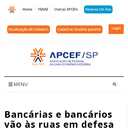
Página
Home
FENAE
Outras APCEFs
Reserva On-line
Bancárias
e
Login
Atualização de Cadastro
Cadastrar Usuário-parente
bancários
vão
Acessar
página
às
inicial
ruas
em
MENU
defesa
do
Bancárias e bancários
emprego
vão às ruas em defesa
e