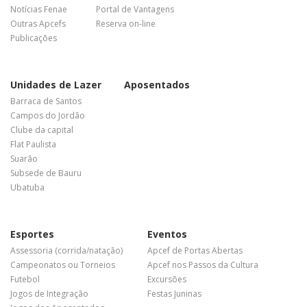
Notícias Fenae
Portal de Vantagens
Outras Apcefs
Reserva on-line
Publicações
Unidades de Lazer
Aposentados
Barraca de Santos
Campos do Jordão
Clube da capital
Flat Paulista
Suarão
Subsede de Bauru
Ubatuba
Esportes
Eventos
Assessoria (corrida/natação)
Apcef de Portas Abertas
Campeonatos ou Torneios
Apcef nos Passos da Cultura
Futebol
Excursões
Jogos de Integração
Festas Juninas