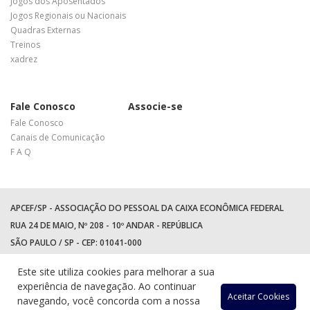
Jogos dos Aposentados
Jogos Regionais ou Nacionais
Quadras Externas
Treinos
xadrez
Fale Conosco
Associe-se
Fale Conosco
Canais de Comunicação
F A Q
APCEF/SP - ASSOCIAÇÃO DO PESSOAL DA CAIXA ECONÔMICA FEDERAL
RUA 24 DE MAIO, Nº 208 - 10º ANDAR - REPÚBLICA
SÃO PAULO / SP - CEP: 01041-000
TEL: +55 (11) 3017-8300
Este site utiliza cookies para melhorar a sua
WhatsApp:
(11) 94597-5758
experiência de navegação. Ao continuar
Acessar
Acessar
Acess
Ac
Aceitar Cookies
navegando, você concorda com a nossa