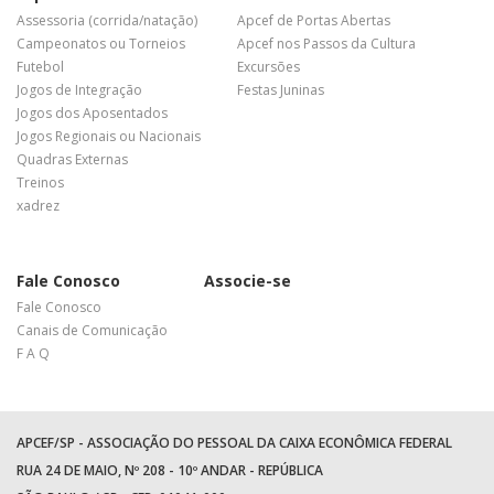
Assessoria (corrida/natação)
Apcef de Portas Abertas
Campeonatos ou Torneios
Apcef nos Passos da Cultura
Futebol
Excursões
Jogos de Integração
Festas Juninas
Jogos dos Aposentados
Jogos Regionais ou Nacionais
Quadras Externas
Treinos
xadrez
Fale Conosco
Associe-se
Fale Conosco
Canais de Comunicação
F A Q
APCEF/SP - ASSOCIAÇÃO DO PESSOAL DA CAIXA ECONÔMICA FEDERAL
RUA 24 DE MAIO, Nº 208 - 10º ANDAR - REPÚBLICA