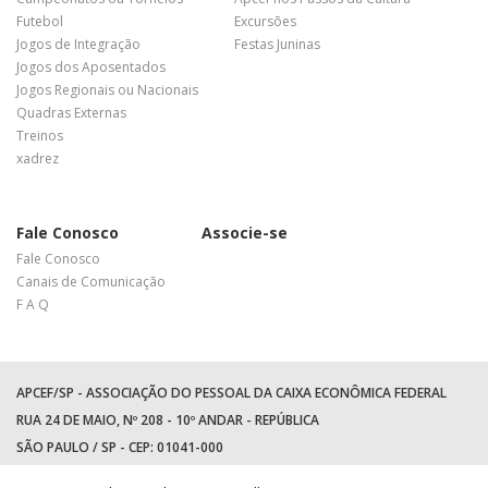
Futebol
Excursões
Jogos de Integração
Festas Juninas
Jogos dos Aposentados
Jogos Regionais ou Nacionais
Quadras Externas
Treinos
xadrez
Fale Conosco
Associe-se
Fale Conosco
Canais de Comunicação
F A Q
APCEF/SP - ASSOCIAÇÃO DO PESSOAL DA CAIXA ECONÔMICA FEDERAL
RUA 24 DE MAIO, Nº 208 - 10º ANDAR - REPÚBLICA
SÃO PAULO / SP - CEP: 01041-000
TEL: +55 (11) 3017-8300