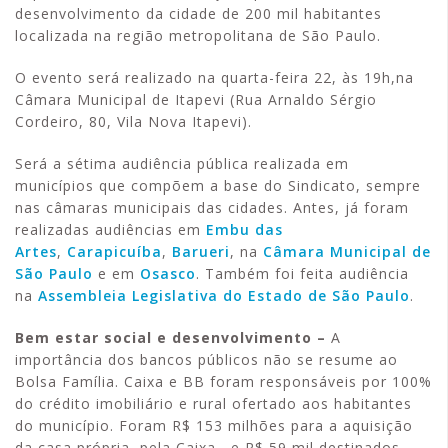
desenvolvimento da cidade de 200 mil habitantes
localizada na região metropolitana de São Paulo.
O evento será realizado na quarta-feira 22, às 19h,na
Câmara Municipal de Itapevi (Rua Arnaldo Sérgio
Cordeiro, 80, Vila Nova Itapevi).
Será a sétima audiência pública realizada em
municípios que compõem a base do Sindicato, sempre
nas câmaras municipais das cidades. Antes, já foram
realizadas audiências em
Embu das
Artes
,
Carapicuíba
,
Barueri
, na
Câmara Municipal de
São Paulo
e em
Osasco
. Também foi feita audiência
na
Assembleia Legislativa do Estado de São Paulo
.
Bem estar social e desenvolvimento –
A
importância dos bancos públicos não se resume ao
Bolsa Família. Caixa e BB foram responsáveis por 100%
do crédito imobiliário e rural ofertado aos habitantes
do município. Foram R$ 153 milhões para a aquisição
da casa própria, pela Caixa, e R$ 59 mil destinados