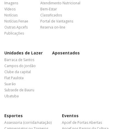
Imagens
Atendimento Nutricional
Vídeos
Bem-Estar
Notícias
Classificados
Notícias Fenae
Portal de Vantagens
Outras Apcefs
Reserva on-line
Publicações
Unidades de Lazer
Aposentados
Barraca de Santos
Campos do Jordão
Clube da capital
Flat Paulista
Suarão
Subsede de Bauru
Ubatuba
Esportes
Eventos
Assessoria (corrida/natação)
Apcef de Portas Abertas
Campeonatos ou Torneios
Apcef nos Passos da Cultura