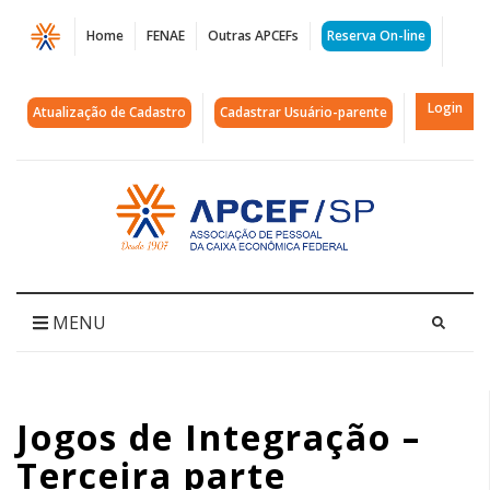
Página
Home
FENAE
Outras APCEFs
Reserva On-line
Jogos
de
Login
Atualização de Cadastro
Cadastrar Usuário-parente
Integração
-
Acessar
página
Terceira
inicial
parte
|
MENU
APCEF/SP
Jogos de Integração –
Terceira parte