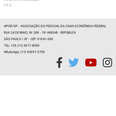
F A Q
APCEF/SP - ASSOCIAÇÃO DO PESSOAL DA CAIXA ECONÔMICA FEDERAL
RUA 24 DE MAIO, Nº 208 - 10º ANDAR - REPÚBLICA
SÃO PAULO / SP - CEP: 01041-000
TEL: +55 (11) 3017-8300
WhatsApp:
(11) 94597-5758
Acessar
Acessar
Acess
Ac
facebook
twitter
youtu
in