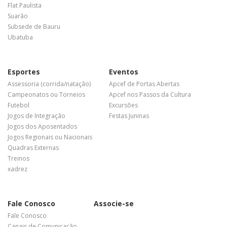
Flat Paulista
Suarão
Subsede de Bauru
Ubatuba
Esportes
Eventos
Assessoria (corrida/natação)
Apcef de Portas Abertas
Campeonatos ou Torneios
Apcef nos Passos da Cultura
Futebol
Excursões
Jogos de Integração
Festas Juninas
Jogos dos Aposentados
Jogos Regionais ou Nacionais
Quadras Externas
Treinos
xadrez
Fale Conosco
Associe-se
Fale Conosco
Canais de Comunicação