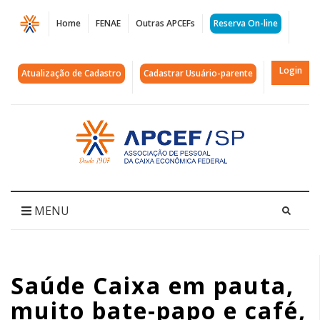
Página
Home
FENAE
Outras APCEFs
Reserva On-line
Saúde
Caixa
Login
Atualização de Cadastro
Cadastrar Usuário-parente
em
pauta,
Acessar
página
muito
inicial
bate-
papo
MENU
e
café,
Saúde Caixa em pauta,
claro!
muito bate-papo e café,
Participe