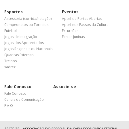
Esportes
Eventos
Assessoria (corrida/natação)
Apcef de Portas Abertas
Campeonatos ou Torneios
Apcef nos Passos da Cultura
Futebol
Excursões
Jogos de Integração
Festas Juninas
Jogos dos Aposentados
Jogos Regionais ou Nacionais
Quadras Externas
Treinos
xadrez
Fale Conosco
Associe-se
Fale Conosco
Canais de Comunicação
F A Q
APCEF/SP - ASSOCIAÇÃO DO PESSOAL DA CAIXA ECONÔMICA FEDERAL