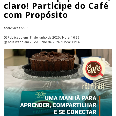
claro! Participe do Café
do
com Propósito
Café
com
Fonte: APCEF/SP
Propósito
Publicado em
11 de junho de 2026 / Hora: 16:29
Atualizado em
25 de junho de 2026 / Hora: 13:14
|
APCEF/SP