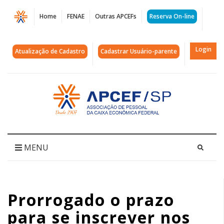
Página
Home
FENAE
Outras APCEFs
Reserva On-line
Prorrogado
o
Login
Atualização de Cadastro
Cadastrar Usuário-parente
prazo
para
Acessar
página
se
inicial
inscrever
nos
MENU
Jogos
dos
Prorrogado o prazo
Aposentados
para se inscrever nos
2025