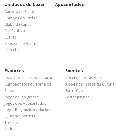
Unidades de Lazer
Aposentados
Barraca de Santos
Campos do Jordão
Clube da capital
Flat Paulista
Suarão
Subsede de Bauru
Ubatuba
Esportes
Eventos
Assessoria (corrida/natação)
Apcef de Portas Abertas
Campeonatos ou Torneios
Apcef nos Passos da Cultura
Futebol
Excursões
Jogos de Integração
Festas Juninas
Jogos dos Aposentados
Jogos Regionais ou Nacionais
Quadras Externas
Treinos
xadrez