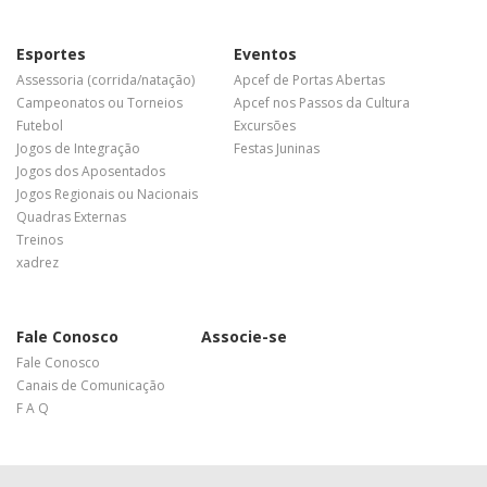
Esportes
Eventos
Assessoria (corrida/natação)
Apcef de Portas Abertas
Campeonatos ou Torneios
Apcef nos Passos da Cultura
Futebol
Excursões
Jogos de Integração
Festas Juninas
Jogos dos Aposentados
Jogos Regionais ou Nacionais
Quadras Externas
Treinos
xadrez
Fale Conosco
Associe-se
Fale Conosco
Canais de Comunicação
F A Q