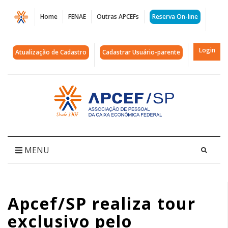
Página
Home
FENAE
Outras APCEFs
Reserva On-line
Apcef/SP
realiza
Login
Atualização de Cadastro
Cadastrar Usuário-parente
tour
exclusivo
Acessar
página
pelo
inicial
MorumBIS
no
MENU
dia
11
Apcef/SP realiza tour
de
exclusivo pelo
junho