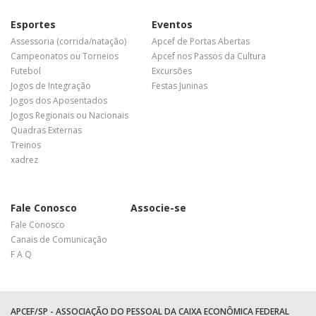
Esportes
Eventos
Assessoria (corrida/natação)
Apcef de Portas Abertas
Campeonatos ou Torneios
Apcef nos Passos da Cultura
Futebol
Excursões
Jogos de Integração
Festas Juninas
Jogos dos Aposentados
Jogos Regionais ou Nacionais
Quadras Externas
Treinos
xadrez
Fale Conosco
Associe-se
Fale Conosco
Canais de Comunicação
F A Q
APCEF/SP - ASSOCIAÇÃO DO PESSOAL DA CAIXA ECONÔMICA FEDERAL