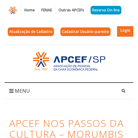
Página
Home
FENAE
Outras APCEFs
Reserva On-line
APCEF
NOS
Login
Atualização de Cadastro
Cadastrar Usuário-parente
PASSOS
DA
Acessar
página
CULTURA
inicial
-
MorumBis
MENU
|
APCEF/SP
APCEF NOS PASSOS DA
CULTURA – MORUMBIS