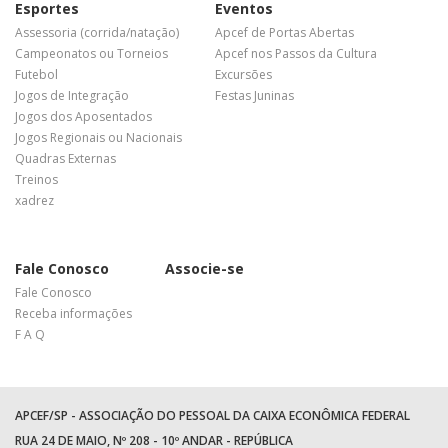
Esportes
Eventos
Assessoria (corrida/natação)
Apcef de Portas Abertas
Campeonatos ou Torneios
Apcef nos Passos da Cultura
Futebol
Excursões
Jogos de Integração
Festas Juninas
Jogos dos Aposentados
Jogos Regionais ou Nacionais
Quadras Externas
Treinos
xadrez
Fale Conosco
Associe-se
Fale Conosco
Receba informações
F A Q
APCEF/SP - ASSOCIAÇÃO DO PESSOAL DA CAIXA ECONÔMICA FEDERAL
RUA 24 DE MAIO, Nº 208 - 10º ANDAR - REPÚBLICA