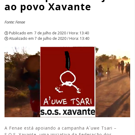
ao povo Xavante
APCEF/SP
Fonte: Fenae
Publicado em
7 de julho de 2020 / Hora: 13:40
Atualizado em
7 de julho de 2020 / Hora: 13:40
A Fenae está apoiando a campanha A´uwe Tsari –
S.O.S. Xavante, uma iniciativa da Federação dos