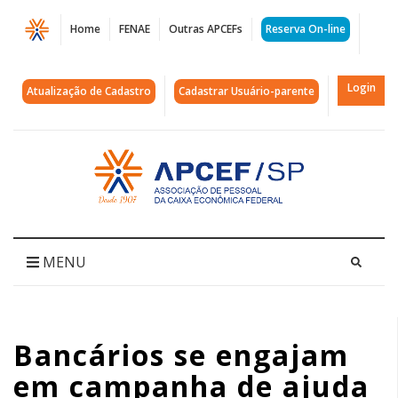
Página
Home
FENAE
Outras APCEFs
Reserva On-line
Bancários
se
Login
Atualização de Cadastro
Cadastrar Usuário-parente
engajam
em
Acessar
página
campanha
inicial
de
ajuda
MENU
ao
povo
Bancários se engajam
Xavante
em campanha de ajuda
|