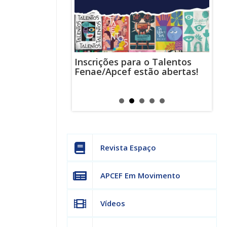
Inscrições para o Talentos
stas usam
Cha
Fenae/Apcef estão abertas!
-mail para
ind
s mensagens
man
os judiciais
can
Revista Espaço
APCEF Em Movimento
Vídeos