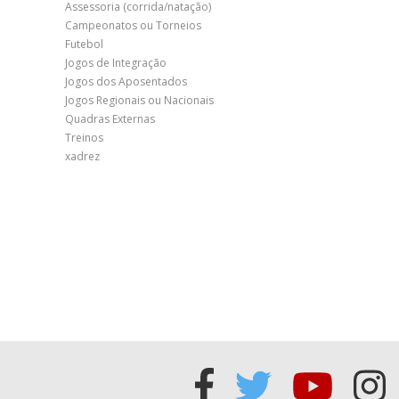
Assessoria (corrida/natação)
Campeonatos ou Torneios
Futebol
Jogos de Integração
Jogos dos Aposentados
Jogos Regionais ou Nacionais
Quadras Externas
Treinos
xadrez
Acessar
Acessar
Acess
Ac