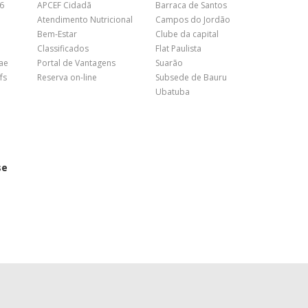
26
APCEF Cidadã
Barraca de Santos
Atendimento Nutricional
Campos do Jordão
Bem-Estar
Clube da capital
Classificados
Flat Paulista
nae
Portal de Vantagens
Suarão
fs
Reserva on-line
Subsede de Bauru
Ubatuba
se