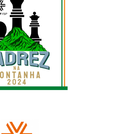
Alerta: golpi
Aproveite a parceria da Apcef
WhatsApp e e
com o Sesi e invista em saúde
enviar falsa
e momentos de lazer!
sobre process