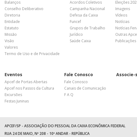
Balanços
Acordos Coletivos
Eleições 20
Conselho Deliberativo
Campanha Nacional
Imagens
Diretoria
Defesa da Caixa
Vídeos
Entidade
Funcef
Notícias
Estatuto
Grupos de Trabalho
Notícias Fe
Missão
Jurídico
Outras Apce
Visão
Saúde Caixa
Publicações
Valores
Termo de Uso e de Privacidade
Eventos
Fale Conosco
Associe-
Apcef de Portas Abertas
Fale Conosco
Apcef nos Passos da Cultura
Canais de Comunicação
Excursões
F A Q
Festas Juninas
APCEF/SP - ASSOCIAÇÃO DO PESSOAL DA CAIXA ECONÔMICA FEDERAL
RUA 24 DE MAIO, Nº 208 - 10º ANDAR - REPÚBLICA