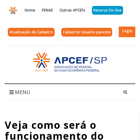
Página
Home
FENAE
Outras APCEFs
Reserva On-line
Veja
como
Login
Atualização de Cadastro
Cadastrar Usuário-parente
será
o
Acessar
página
funcionamento
inicial
do
clube
MENU
e
da
Veja como será o
Subsede
funcionamento do
de