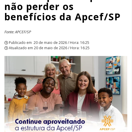
não perder os
da
benefícios da Apcef/SP
Apcef/SP
|
Fonte: APCEF/SP
APCEF/SP
Publicado em
20 de maio de 2026 / Hora: 16:25
Atualizado em
20 de maio de 2026 / Hora: 16:25