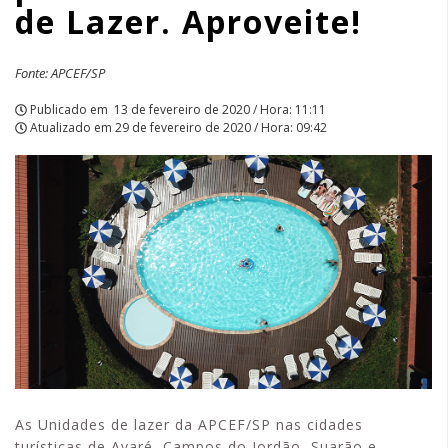
de Lazer. Aproveite!
APCEF/SP
Fonte: APCEF/SP
Publicado em
13 de fevereiro de 2020 / Hora: 11:11
Atualizado em
29 de fevereiro de 2020 / Hora: 09:42
As Unidades de lazer da APCEF/SP nas cidades
turísticas de Avaré, Campos do Jordão, Suarão e