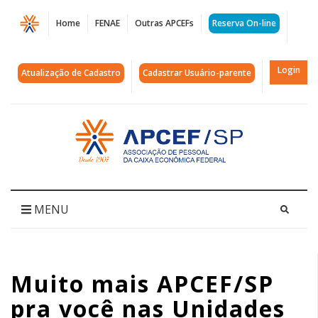
Página
Home
FENAE
Outras APCEFs
Reserva On-line
Muito
mais
Login
Atualização de Cadastro
Cadastrar Usuário-parente
APCEF/SP
pra
Acessar
página
você
inicial
nas
Unidades
MENU
de
Lazer.
Muito mais APCEF/SP
Aproveite!
pra você nas Unidades
|