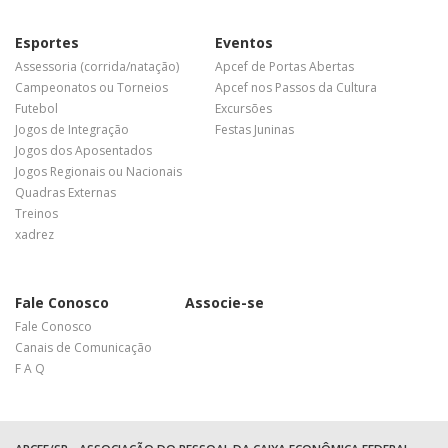
Esportes
Eventos
Assessoria (corrida/natação)
Apcef de Portas Abertas
Campeonatos ou Torneios
Apcef nos Passos da Cultura
Futebol
Excursões
Jogos de Integração
Festas Juninas
Jogos dos Aposentados
Jogos Regionais ou Nacionais
Quadras Externas
Treinos
xadrez
Fale Conosco
Associe-se
Fale Conosco
Canais de Comunicação
F A Q