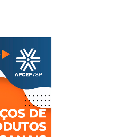
Esporte em movimento:
Alerta: golpi
confira os treinos esportivos
WhatsApp e e
oferecidos pela Apcef/SP
enviar falsa
sobre process