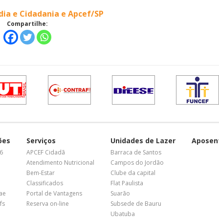
dia e Cidadania e Apcef/SP
Compartilhe:
ões
Serviços
Unidades de Lazer
Aposen
26
APCEF Cidadã
Barraca de Santos
Atendimento Nutricional
Campos do Jordão
Bem-Estar
Clube da capital
Classificados
Flat Paulista
nae
Portal de Vantagens
Suarão
fs
Reserva on-line
Subsede de Bauru
Ubatuba