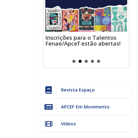
Inscrições para o Talentos
stas usam
Cha
Fenae/Apcef estão abertas!
-mail para
ind
s mensagens
man
os judiciais
can
Revista Espaço
APCEF Em Movimento
Vídeos