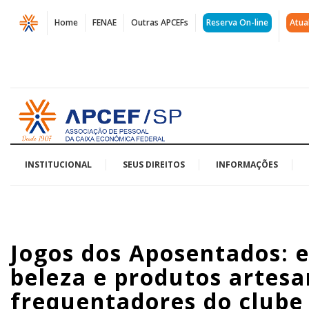
Página
Home
FENAE
Outras APCEFs
Reserva On-line
Atua
Jogos
dos
Aposentados:
Acessar
estande
página
inicial
oferece
serviços
INSTITUCIONAL
SEUS DIREITOS
INFORMAÇÕES
de
beleza
Jogos dos Aposentados: e
e
beleza e produtos artesa
produtos
frequentadores do clube
artesanais