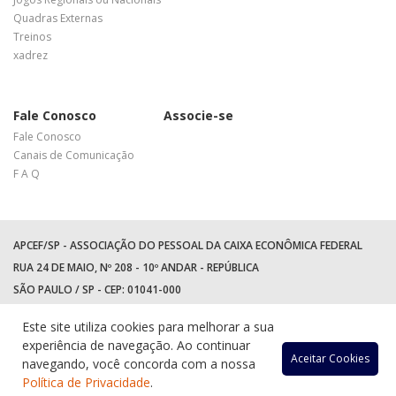
Quadras Externas
Treinos
xadrez
Fale Conosco
Associe-se
Fale Conosco
Canais de Comunicação
F A Q
APCEF/SP - ASSOCIAÇÃO DO PESSOAL DA CAIXA ECONÔMICA FEDERAL
RUA 24 DE MAIO, Nº 208 - 10º ANDAR - REPÚBLICA
SÃO PAULO / SP - CEP: 01041-000
TEL: +55 (11) 3017-8300
Este site utiliza cookies para melhorar a sua
WhatsApp:
(11) 94597-5758
experiência de navegação. Ao continuar
Acessar
Acessar
Acess
Ac
Aceitar Cookies
navegando, você concorda com a nossa
Política de Privacidade
.