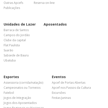
Outras Apcefs
Reserva on-line
Publicações
Unidades de Lazer
Aposentados
Barraca de Santos
Campos do Jordão
Clube da capital
Flat Paulista
Suarão
Subsede de Bauru
Ubatuba
Esportes
Eventos
Assessoria (corrida/natação)
Apcef de Portas Abertas
Campeonatos ou Torneios
Apcef nos Passos da Cultura
Futebol
Excursões
Jogos de Integração
Festas Juninas
Jogos dos Aposentados
Jogos Regionais ou Nacionais