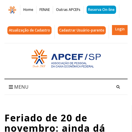
Página
Home
FENAE
Outras APCEFs
Reserva On-line
Feriado
de
Login
Atualização de Cadastro
Cadastrar Usuário-parente
20
de
Acessar
página
novembro:
inicial
ainda
dá
MENU
tempo
de
Feriado de 20 de
garantir
novembro: ainda dá
sua