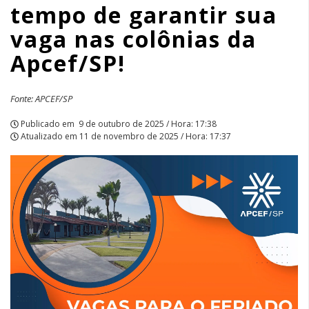
tempo de garantir sua
vaga
vaga nas colônias da
nas
Apcef/SP!
colônias
da
Fonte: APCEF/SP
Apcef/SP!
Publicado em
9 de outubro de 2025 / Hora: 17:38
Atualizado em
11 de novembro de 2025 / Hora: 17:37
|
APCEF/SP