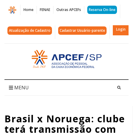
Página
Home
FENAE
Outras APCEFs
Reserva On-line
Brasil
x
Login
Atualização de Cadastro
Cadastrar Usuário-parente
Noruega:
clube
Acessar
página
terá
inicial
transmissão
com
MENU
promoção
de
Brasil x Noruega: clube
cerveja,
terá transmissão com
cardápio