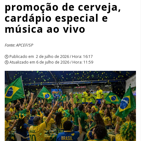
promoção de cerveja,
especial
cardápio especial e
e
música ao vivo
música
ao
Fonte: APCEF/SP
vivo
Publicado em
2 de julho de 2026 / Hora: 16:17
Atualizado em
6 de julho de 2026 / Hora: 11:59
|
APCEF/SP