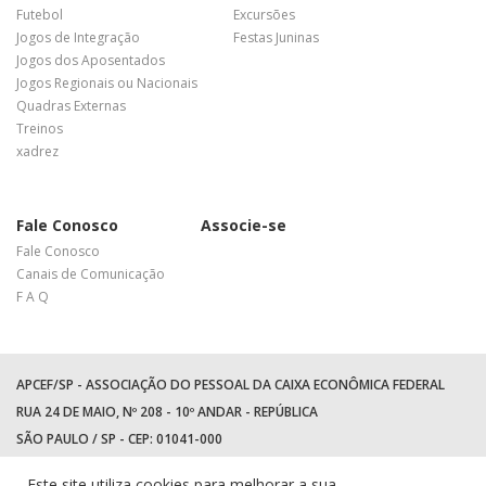
Futebol
Excursões
Jogos de Integração
Festas Juninas
Jogos dos Aposentados
Jogos Regionais ou Nacionais
Quadras Externas
Treinos
xadrez
Fale Conosco
Associe-se
Fale Conosco
Canais de Comunicação
F A Q
APCEF/SP - ASSOCIAÇÃO DO PESSOAL DA CAIXA ECONÔMICA FEDERAL
RUA 24 DE MAIO, Nº 208 - 10º ANDAR - REPÚBLICA
SÃO PAULO / SP - CEP: 01041-000
TEL: +55 (11) 3017-8300
Este site utiliza cookies para melhorar a sua