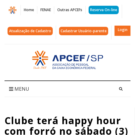
Página
Home
FENAE
Outras APCEFs
Reserva On-line
Clube
terá
Login
Atualização de Cadastro
Cadastrar Usuário-parente
happy
hour
Acessar
página
com
inicial
forró
no
MENU
sábado
(3)
Clube terá happy hour
|
com forró no sábado (3)
APCEF/SP