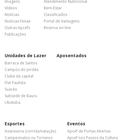
Imagens
Atendimento Nutricional
Vídeos
Bem-Estar
Notícias
Classificados
Notícias Fenae
Portal de Vantagens
Outras Apcefs
Reserva on-line
Publicações
Unidades de Lazer
Aposentados
Barraca de Santos
Campos do Jordão
Clube da capital
Flat Paulista
Suarão
Subsede de Bauru
Ubatuba
Esportes
Eventos
Assessoria (corrida/natação)
Apcef de Portas Abertas
Campeonatos ou Torneios
Apcef nos Passos da Cultura