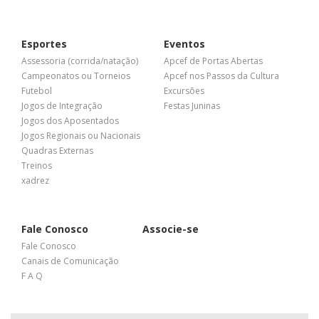
Esportes
Eventos
Assessoria (corrida/natação)
Apcef de Portas Abertas
Campeonatos ou Torneios
Apcef nos Passos da Cultura
Futebol
Excursões
Jogos de Integração
Festas Juninas
Jogos dos Aposentados
Jogos Regionais ou Nacionais
Quadras Externas
Treinos
xadrez
Fale Conosco
Associe-se
Fale Conosco
Canais de Comunicação
F A Q