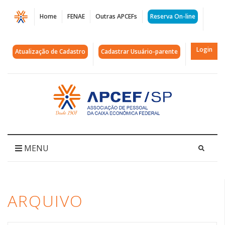
Página
Home
FENAE
Outras APCEFs
Reserva On-line
Arquivos
plenária
Login
Atualização de Cadastro
Cadastrar Usuário-parente
|
APCEF/SP
Acessar
página
inicial
MENU
ARQUIVO