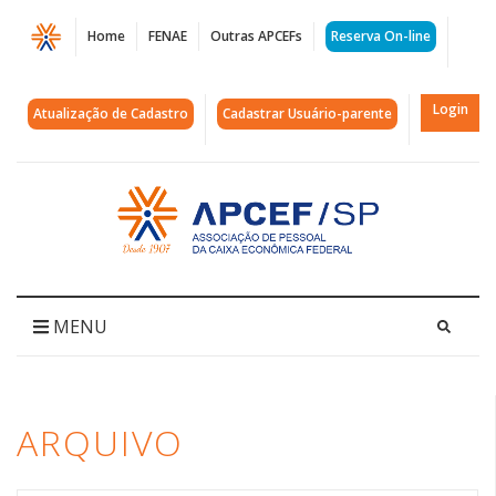
Página
Home
FENAE
Outras APCEFs
Reserva On-line
Arquivos
manifesto
Login
Atualização de Cadastro
Cadastrar Usuário-parente
|
APCEF/SP
Acessar
página
inicial
MENU
ARQUIVO