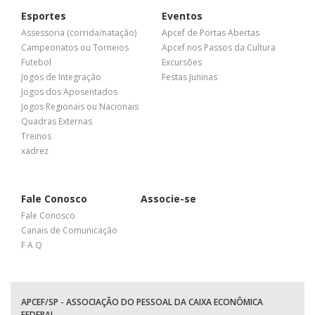
Esportes
Eventos
Assessoria (corrida/natação)
Apcef de Portas Abertas
Campeonatos ou Torneios
Apcef nos Passos da Cultura
Futebol
Excursões
Jogos de Integração
Festas Juninas
Jogos dos Aposentados
Jogos Regionais ou Nacionais
Quadras Externas
Treinos
xadrez
Fale Conosco
Associe-se
Fale Conosco
Canais de Comunicação
F A Q
APCEF/SP - ASSOCIAÇÃO DO PESSOAL DA CAIXA ECONÔMICA
FEDERAL