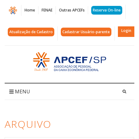
Página
Home
FENAE
Outras APCEFs
Reserva On-line
Arquivos
jogos
Login
Atualização de Cadastro
Cadastrar Usuário-parente
eletrônicos
|
Acessar
página
APCEF/SP
inicial
MENU
ARQUIVO