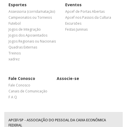
Esportes
Eventos
Assessoria (corrida/natação)
Apcef de Portas Abertas
Campeonatos ou Torneios
Apcef nos Passos da Cultura
Futebol
Excursões
Jogos de Integração
Festas Juninas
Jogos dos Aposentados
Jogos Regionais ou Nacionais
Quadras Externas
Treinos
xadrez
Fale Conosco
Associe-se
Fale Conosco
Canais de Comunicação
F A Q
APCEF/SP - ASSOCIAÇÃO DO PESSOAL DA CAIXA ECONÔMICA
FEDERAL