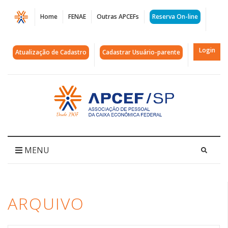
Página
Home
FENAE
Outras APCEFs
Reserva On-line
Arquivos
folga
Login
Atualização de Cadastro
Cadastrar Usuário-parente
|
APCEF/SP
Acessar
página
inicial
MENU
ARQUIVO