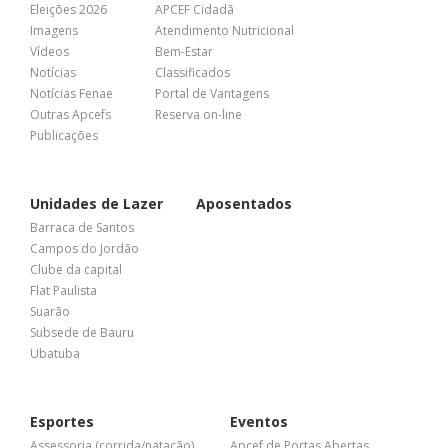
Eleições 2026
APCEF Cidadã
Imagens
Atendimento Nutricional
Vídeos
Bem-Estar
Notícias
Classificados
Notícias Fenae
Portal de Vantagens
Outras Apcefs
Reserva on-line
Publicações
Unidades de Lazer
Aposentados
Barraca de Santos
Campos do Jordão
Clube da capital
Flat Paulista
Suarão
Subsede de Bauru
Ubatuba
Esportes
Eventos
Assessoria (corrida/natação)
Apcef de Portas Abertas