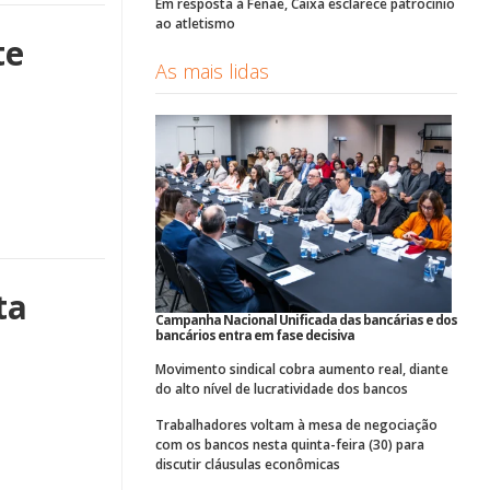
Em resposta à Fenae, Caixa esclarece patrocínio
ao atletismo
te
As mais lidas
ta
Campanha Nacional Unificada das bancárias e dos
bancários entra em fase decisiva
Movimento sindical cobra aumento real, diante
do alto nível de lucratividade dos bancos
Trabalhadores voltam à mesa de negociação
com os bancos nesta quinta-feira (30) para
discutir cláusulas econômicas