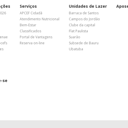
ações
Serviços
Unidades de Lazer
Apos
2026
APCEF Cidadã
Barraca de Santos
Atendimento Nutricional
Campos do Jordão
Bem-Estar
Clube da capital
Classificados
Flat Paulista
Fenae
Portal de Vantagens
Suarão
pcefs
Reserva on-line
Subsede de Bauru
es
Ubatuba
e-se