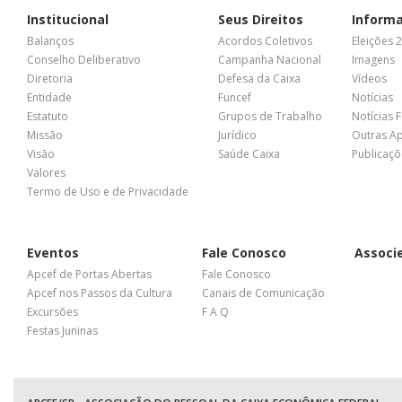
Institucional
Seus Direitos
Inform
Balanços
Acordos Coletivos
Eleições 
Conselho Deliberativo
Campanha Nacional
Imagens
Diretoria
Defesa da Caixa
Vídeos
Entidade
Funcef
Notícias
Estatuto
Grupos de Trabalho
Notícias 
Missão
Jurídico
Outras A
Visão
Saúde Caixa
Publicaçõ
Valores
Termo de Uso e de Privacidade
Eventos
Fale Conosco
Associ
Apcef de Portas Abertas
Fale Conosco
Apcef nos Passos da Cultura
Canais de Comunicação
Excursões
F A Q
Festas Juninas