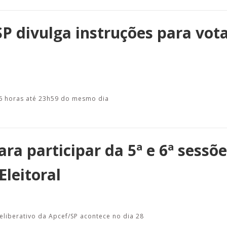
SP divulga instruções para vot
s 6 horas até 23h59 do mesmo dia
ra participar da 5ª e 6ª sessõ
Eleitoral
eliberativo da Apcef/SP acontece no dia 28