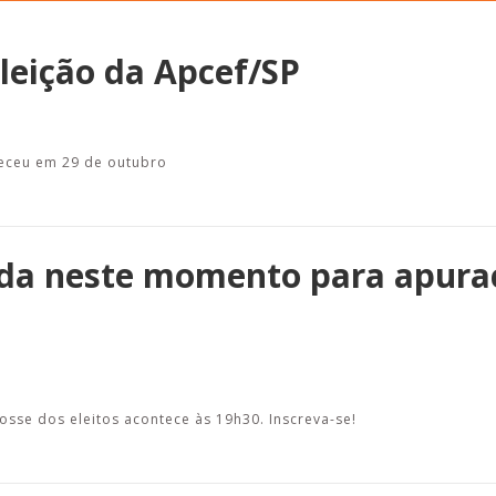
leição da Apcef/SP
Alerta: golpi
Aproveite a parceria da Apcef
WhatsApp e e
com o Sesi e invista em saúde
teceu em 29 de outubro
enviar falsa
e momentos de lazer!
sobre process
nida neste momento para apura
osse dos eleitos acontece às 19h30. Inscreva-se!