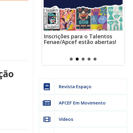
Inscrições para o Talentos
stas usam
Cha
Fenae/Apcef estão abertas!
-mail para
ind
s mensagens
man
os judiciais
can
ção
Revista Espaço
APCEF Em Movimento
Vídeos