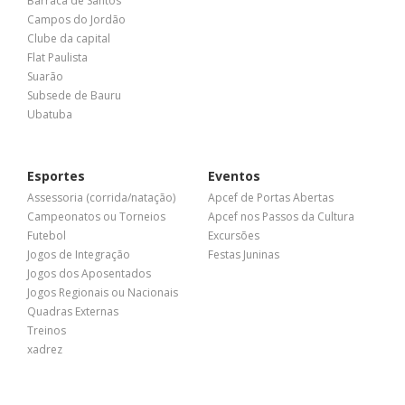
Barraca de Santos
Campos do Jordão
Clube da capital
Flat Paulista
Suarão
Subsede de Bauru
Ubatuba
Esportes
Eventos
Assessoria (corrida/natação)
Apcef de Portas Abertas
Campeonatos ou Torneios
Apcef nos Passos da Cultura
Futebol
Excursões
Jogos de Integração
Festas Juninas
Jogos dos Aposentados
Jogos Regionais ou Nacionais
Quadras Externas
Treinos
xadrez