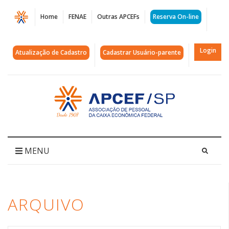
Página
Home
FENAE
Outras APCEFs
Reserva On-line
Arquivos
davi
Login
Atualização de Cadastro
Cadastrar Usuário-parente
alcolumbre
|
Acessar
página
APCEF/SP
inicial
MENU
ARQUIVO