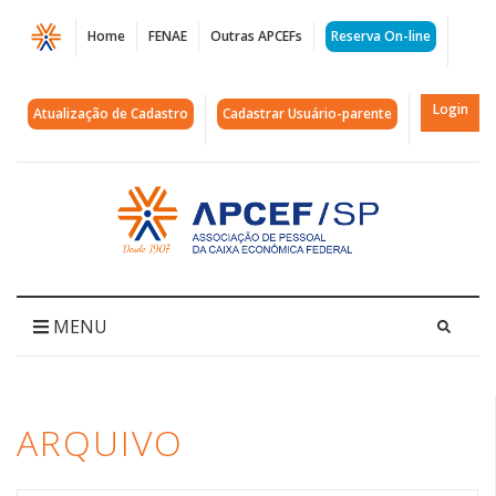
Página
Home
FENAE
Outras APCEFs
Reserva On-line
Arquivos
churrasco
Login
Atualização de Cadastro
Cadastrar Usuário-parente
|
APCEF/SP
Acessar
página
inicial
MENU
ARQUIVO