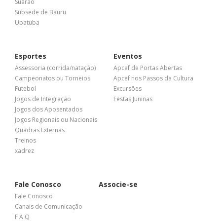
Suarão
Subsede de Bauru
Ubatuba
Esportes
Eventos
Assessoria (corrida/natação)
Apcef de Portas Abertas
Campeonatos ou Torneios
Apcef nos Passos da Cultura
Futebol
Excursões
Jogos de Integração
Festas Juninas
Jogos dos Aposentados
Jogos Regionais ou Nacionais
Quadras Externas
Treinos
xadrez
Fale Conosco
Associe-se
Fale Conosco
Canais de Comunicação
F A Q