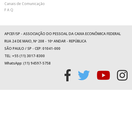
Canais de Comunicação
F A Q
APCEF/SP - ASSOCIAÇÃO DO PESSOAL DA CAIXA ECONÔMICA FEDERAL
RUA 24 DE MAIO, Nº 208 - 10º ANDAR - REPÚBLICA
SÃO PAULO / SP - CEP: 01041-000
TEL: +55 (11) 3017-8300
WhatsApp:
(11) 94597-5758
Acessar
Acessar
Acess
Ac
facebook
twitter
youtu
in