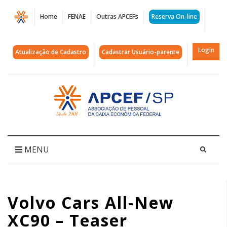
Página
Home
FENAE
Outras APCEFs
Reserva On-line
Volvo
Cars
Login
Atualização de Cadastro
Cadastrar Usuário-parente
All-
New
Acessar
página
XC90
inicial
-
Teaser
MENU
|
APCEF/SP
Volvo Cars All-New
XC90 – Teaser