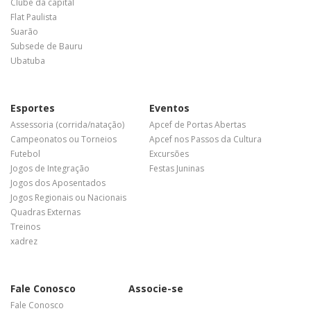
Clube da capital
Flat Paulista
Suarão
Subsede de Bauru
Ubatuba
Esportes
Eventos
Assessoria (corrida/natação)
Apcef de Portas Abertas
Campeonatos ou Torneios
Apcef nos Passos da Cultura
Futebol
Excursões
Jogos de Integração
Festas Juninas
Jogos dos Aposentados
Jogos Regionais ou Nacionais
Quadras Externas
Treinos
xadrez
Fale Conosco
Associe-se
Fale Conosco