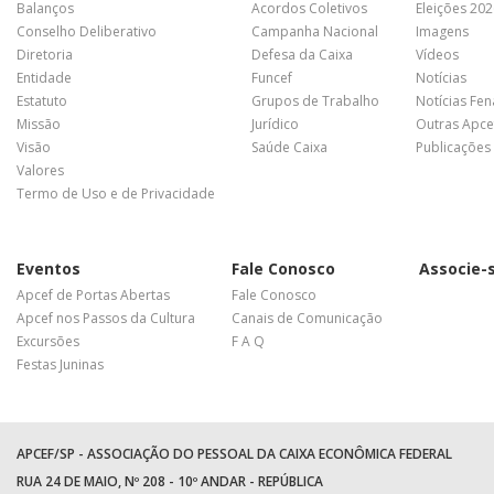
Balanços
Acordos Coletivos
Eleições 20
Conselho Deliberativo
Campanha Nacional
Imagens
Diretoria
Defesa da Caixa
Vídeos
Entidade
Funcef
Notícias
Estatuto
Grupos de Trabalho
Notícias Fe
Missão
Jurídico
Outras Apce
Visão
Saúde Caixa
Publicações
Valores
Termo de Uso e de Privacidade
Eventos
Fale Conosco
Associe-
Apcef de Portas Abertas
Fale Conosco
Apcef nos Passos da Cultura
Canais de Comunicação
Excursões
F A Q
Festas Juninas
APCEF/SP - ASSOCIAÇÃO DO PESSOAL DA CAIXA ECONÔMICA FEDERAL
RUA 24 DE MAIO, Nº 208 - 10º ANDAR - REPÚBLICA