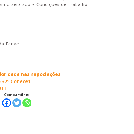
óximo será sobre Condições de Trabalho.
da Fenae
ioridade nas negociações
o 37º Conecef
CUT
Compartilhe: