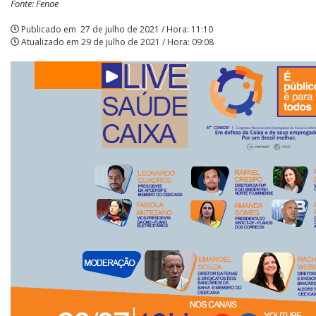
Fonte: Fenae
37º
Publicado em
27 de julho de 2021 / Hora: 11:10
Atualizado em
29 de julho de 2021 / Hora: 09:08
Conecef
|
Alerta: golpistas usam
roveite a parceria da Apcef
WhatsApp e e-mail par
m o Sesi e invista em saúde
APCEF/SP
enviar falsas mensage
momentos de lazer!
sobre processos judicia