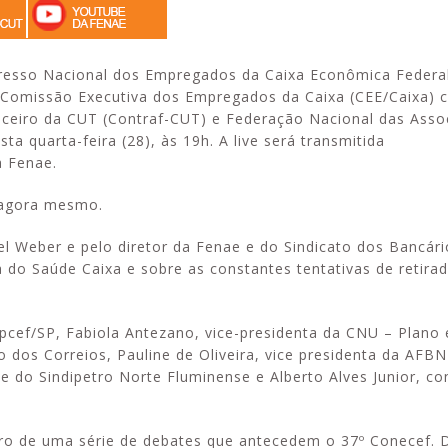
ngresso Nacional dos Empregados da Caixa Econômica Federa
 Comissão Executiva dos Empregados da Caixa (CEE/Caixa) 
ceiro da CUT (Contraf-CUT) e Federação Nacional das Asso
a quarta-feira (28), às 19h. A live será transmitida
a Fenae.
 agora mesmo.
el Weber e pelo diretor da Fenae e do Sindicato dos Bancári
do Saúde Caixa e sobre as constantes tentativas de retirad
cef/SP, Fabiola Antezano, vice-presidenta da CNU – Plano el
os Correios, Pauline de Oliveira, vice presidenta da AFBN
e do Sindipetro Norte Fluminense e Alberto Alves Junior, co
ro de uma série de debates que antecedem o 37º Conecef. 