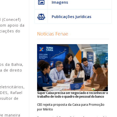
Imagens
Publicações Jurídicas
l (Conecef)
com apoio da
ciações do
Notícias Fenae
os da Bahia,
a de direito
etricitários,
DES, Rafael
Super Caixa precisa ser negociado e reconhecer o
trabalho de todo o quadro de pessoal do banco
nsultor de
CEE rejeita proposta da Caixa para Promoção
por Mérito
De maneira