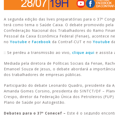
A segunda edição das lives preparatórias para o 37º Co
terá como tema o Saúde Caixa. O debate promovido pela
Confederação Nacional dos Trabalhadores do Ramo Finan
Pessoal da Caixa Econômica Federal (Fenae), acontece nest
no
Youtube
e
Facebook
da Contraf-CUT e no
Youtube
d
:: Se perdeu a transmissão ao vivo,
clique aqui
e assista
Mediada pela diretora de Políticas Sociais da Fenae, Rach
Emanoel Souza de Jesus, o debate abordará a importância 
dos trabalhadores de empresas públicas.
Participarão do debate Leonardo Quadro, presidente da Ap
Amanda Gomes Corsino, presidenta do SINTCT/DF – Plano d
Crespo, diretor da Federação Única dos Petroleiros (FUP) 
Plano de Saúde por Autogestão.
Debates
para
o
37º
Conecef –
Este é o segundo encont