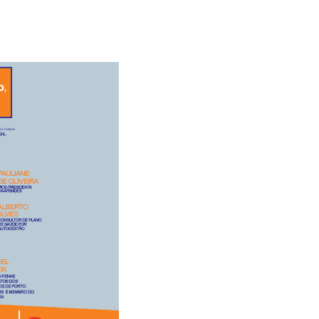
Inscrições para o Talentos
Chatbot da Ap
Fenae/Apcef estão abertas!
a
indisponível 
ns
manutenção; 
is
canais de at