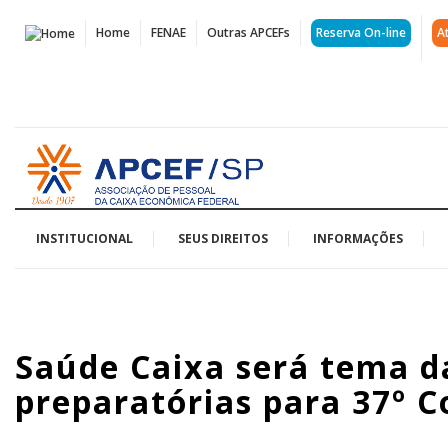
Página
Home
FENAE
Outras APCEFs
Reserva On-line
A
Saúde
Caixa
será
Acessar
tema
página
inicial
da
2ª
INSTITUCIONAL
SEUS DIREITOS
INFORMAÇÕES
edição
das
Saúde Caixa será tema da
lives
preparatórias para 37º C
preparatórias
para