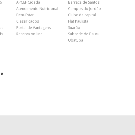
26
APCEF Cidadã
Barraca de Santos
Atendimento Nutricional
Campos do Jordão
Bem-Estar
Clube da capital
Classificados
Flat Paulista
nae
Portal de Vantagens
Suarão
fs
Reserva on-line
Subsede de Bauru
Ubatuba
se