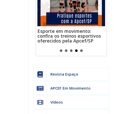
cef/SP ficará
Esporte em movimento:
Apr
para
confira os treinos esportivos
com
confira os
oferecidos pela Apcef/SP
e m
endimento
Revista Espaço
APCEF Em Movimento
Vídeos