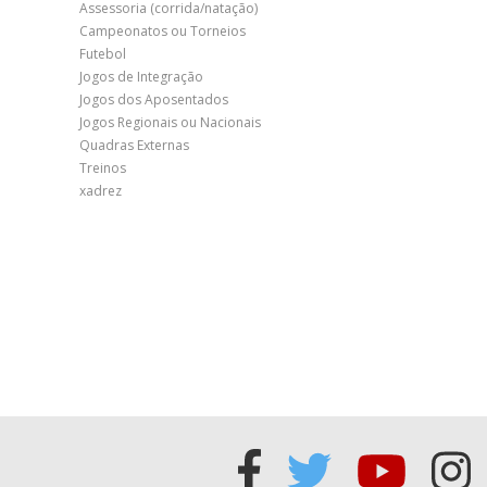
Assessoria (corrida/natação)
Campeonatos ou Torneios
Futebol
Jogos de Integração
Jogos dos Aposentados
Jogos Regionais ou Nacionais
Quadras Externas
Treinos
xadrez
Acessar
Acessar
Acess
Ac