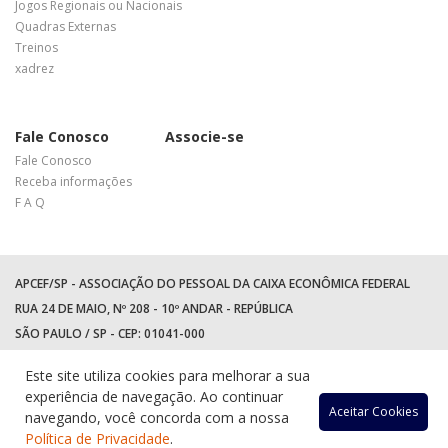
Jogos Regionais ou Nacionais
Quadras Externas
Treinos
xadrez
Fale Conosco
Associe-se
Fale Conosco
Receba informações
F A Q
APCEF/SP - ASSOCIAÇÃO DO PESSOAL DA CAIXA ECONÔMICA FEDERAL
RUA 24 DE MAIO, Nº 208 - 10º ANDAR - REPÚBLICA
SÃO PAULO / SP - CEP: 01041-000
TEL: +55 (11) 3017-8300
Este site utiliza cookies para melhorar a sua
WhatsApp:
(11) 94597-5758
experiência de navegação. Ao continuar
Acessar
Acessar
Acess
Ac
Aceitar Cookies
navegando, você concorda com a nossa
Política de Privacidade
.